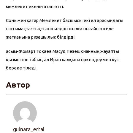
мемлекет екенін атап өтті.
Сонымен қатар Мемлекет басшысы екі ел арасындағы 
ынтымақтастықтың жылдан жылға нығайып келе 
жатқанына ризашылық білдірді.
Қасым-Жомарт Тоқаев Масуд Пезешкианның жауапты 
қызметіне табыс, ал Иран халқына өркендеу мен құт-
береке тіледі.
Автор
gulnara_ertai