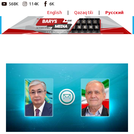
568K
114K
6K
English
|
Qazaq tili
|
Русский
Новостной портал
Главная
Авторские программы
Мемлекет басшысы Иран Президентіне
құттықтау жеделхатын жолдады
Новости
ПОДЕЛИТЬСЯ
Статьи
Видео
Barys Sport