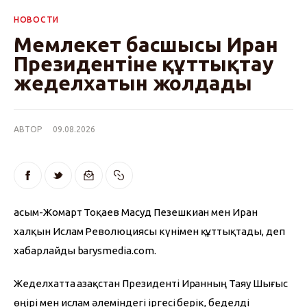
НОВОСТИ
Мемлекет басшысы Иран
Президентіне құттықтау
жеделхатын жолдады
АВТОР
09.08.2026
Қасым-Жомарт Тоқаев Масуд Пезешкиан мен Иран 
халқын Ислам Революциясы күнімен құттықтады, деп 
хабарлайды barysmedia.com.
Жеделхатта Қазақстан Президенті Иранның Таяу Шығыс 
өңірі мен ислам әлеміндегі іргесі берік, беделді 