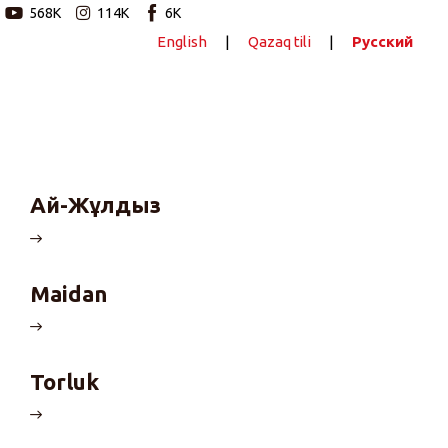
568K
114K
6K
English
|
Qazaq tili
|
Русский
Новостной портал
Главная
Авторские программы
Ай-Жұлдыз
Новости
Статьи
Maidan
Видео
Torluk
Barys Sport