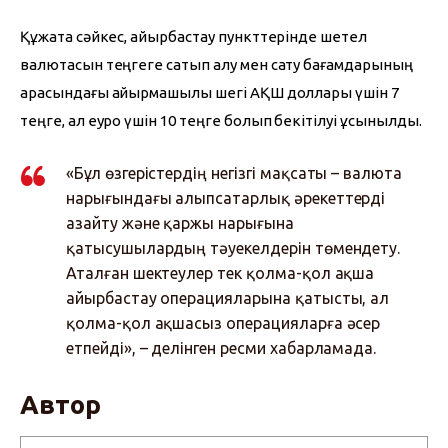
Құжатқа сәйкес, айырбастау пункттерінде шетел 
валютасын теңгеге сатып алу мен сату бағамдарының 
арасындағы айырмашылық шегі АҚШ доллары үшін 7 
теңге, ал еуро үшін 10 теңге болып бекітілуі ұсынылды.
«Бұл өзгерістердің негізгі мақсаты – валюта
нарығындағы алыпсатарлық әрекеттерді
азайту және қаржы нарығына
қатысушылардың тәуекелдерін төмендету.
Аталған шектеулер тек қолма-қол ақша
айырбастау операцияларына қатысты, ал
қолма-қол ақшасыз операцияларға әсер
етпейді», – делінген ресми хабарламада.
Автор