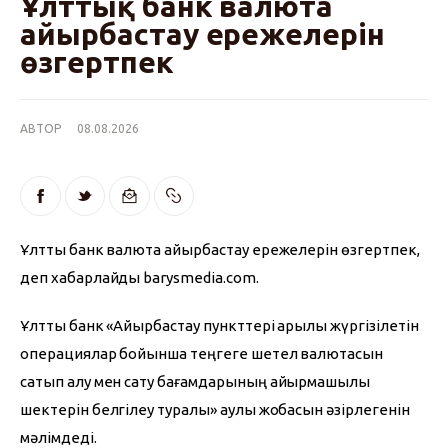
Ұлттық банк валюта
айырбастау ережелерін
өзгертпек
АВТОР
08.08.2026
Ұлттық банк валюта айырбастау ережелерін өзгертпек, 
деп хабарлайды barysmedia.com.
Ұлттық банк «Айырбастау пункттері арқылы жүргізілетін 
операциялар бойынша теңгеге шетел валютасын 
сатып алу мен сату бағамдарының айырмашылық 
шектерін белгілеу туралы» қаулы жобасын әзірлегенін 
мәлімдеді.