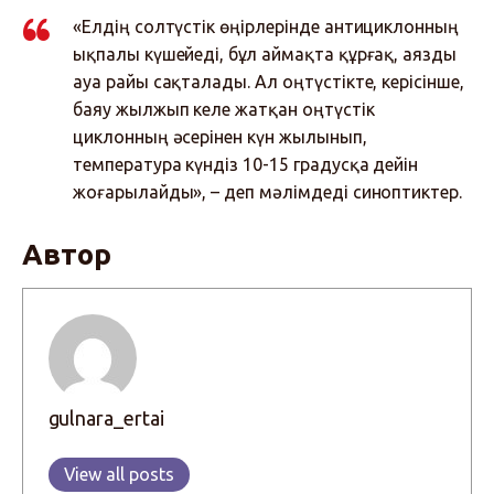
«Елдің солтүстік өңірлерінде антициклонның
ықпалы күшейеді, бұл аймақта құрғақ, аязды
ауа райы сақталады. Ал оңтүстікте, керісінше,
баяу жылжып келе жатқан оңтүстік
циклонның әсерінен күн жылынып,
температура күндіз 10-15 градусқа дейін
жоғарылайды», – деп мәлімдеді синоптиктер.
Автор
gulnara_ertai
View all posts