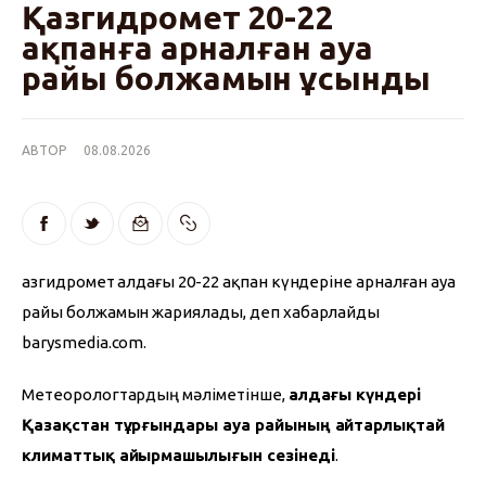
Қазгидромет 20-22
ақпанға арналған ауа
райы болжамын ұсынды
АВТОР
08.08.2026
Қазгидромет алдағы 20-22 ақпан күндеріне арналған ауа 
райы болжамын жариялады, деп хабарлайды 
barysmedia.com.
Метеорологтардың мәліметінше, 
алдағы күндері 
Қазақстан тұрғындары ауа райының айтарлықтай 
климаттық айырмашылығын сезінеді
.