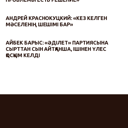
АНДРЕЙ КРАСНОКУЦКИЙ: «КЕЗ КЕЛГЕН
МӘСЕЛЕНІҢ ШЕШІМІ БАР»
АЙБЕК БАРЫС: «ӘДІЛЕТ» ПАРТИЯСЫНА
СЫРТТАН СЫН АЙТҚАНША, ІШІНЕН ҮЛЕС
ҚОСҚЫМ КЕЛДІ