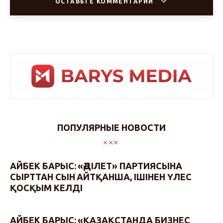
ОСТАВЬТЕ КОММЕНТАРИЙ
ПОПУЛЯРНЫЕ НОВОСТИ
АЙБЕК БАРЫС: «ӘДІЛЕТ» ПАРТИЯСЫНА
СЫРТТАН СЫН АЙТҚАНША, ІШІНЕН ҮЛЕС
ҚОСҚЫМ КЕЛДІ
АЙБЕК БАРЫС: «ҚАЗАҚСТАНДА БИЗНЕС