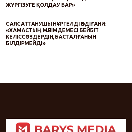
ЖҮРГІЗУГЕ ҚОЛДАУ БАР»
САЯСАТТАНУШЫ НҰРГЕЛДІ ӘБДІҒАНИ:
«ХАМАСТЫҢ МӘЛІМДЕМЕСІ БЕЙБІТ
КЕЛІССӨЗДЕРДІҢ БАСТАЛҒАНЫН
БІЛДІРМЕЙДІ»