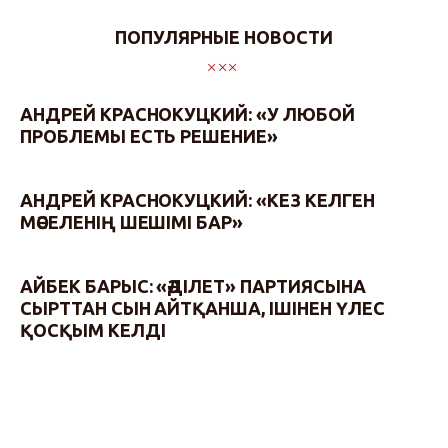
ПОПУЛЯРНЫЕ НОВОСТИ
АНДРЕЙ КРАСНОКУЦКИЙ: «У ЛЮБОЙ
ПРОБЛЕМЫ ЕСТЬ РЕШЕНИЕ»
АНДРЕЙ КРАСНОКУЦКИЙ: «КЕЗ КЕЛГЕН
МӘСЕЛЕНІҢ ШЕШІМІ БАР»
АЙБЕК БАРЫС: «ӘДІЛЕТ» ПАРТИЯСЫНА
СЫРТТАН СЫН АЙТҚАНША, ІШІНЕН ҮЛЕС
ҚОСҚЫМ КЕЛДІ