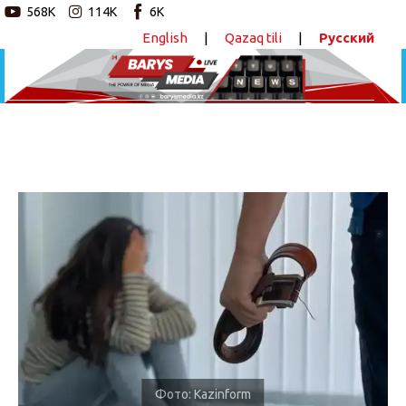
568K
114K
6K
English
|
Qazaq tili
|
Русский
Новостной портал
Главная
Авторские программы
В Казахстане семейных дебоширов будут
временно выселять из дома
Новости
ПОДЕЛИТЬСЯ
Статьи
Видео
Barys Sport