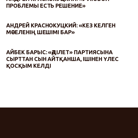
ПРОБЛЕМЫ ЕСТЬ РЕШЕНИЕ»
АНДРЕЙ КРАСНОКУЦКИЙ: «КЕЗ КЕЛГЕН
МӘСЕЛЕНІҢ ШЕШІМІ БАР»
АЙБЕК БАРЫС: «ӘДІЛЕТ» ПАРТИЯСЫНА
СЫРТТАН СЫН АЙТҚАНША, ІШІНЕН ҮЛЕС
ҚОСҚЫМ КЕЛДІ