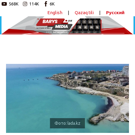
568K
114K
6K
English
|
Qazaq tili
|
Русский
Новостной портал
Главная
Авторские программы
В госсобственность вернули более 3 тыс. га
земли вдоль побережья Каспия
Новости
ПОДЕЛИТЬСЯ
Статьи
Видео
Barys Sport