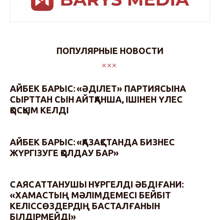
ПОПУЛЯРНЫЕ НОВОСТИ
АЙБЕК БАРЫС: «ӘДІЛЕТ» ПАРТИЯСЫНА
СЫРТТАН СЫН АЙТҚАНША, ІШІНЕН ҮЛЕС
ҚОСҚЫМ КЕЛДІ
АЙБЕК БАРЫС: «ҚАЗАҚСТАНДА БИЗНЕС
ЖҮРГІЗУГЕ ҚОЛДАУ БАР»
САЯСАТТАНУШЫ НҰРГЕЛДІ ӘБДІҒАНИ:
«ХАМАСТЫҢ МӘЛІМДЕМЕСІ БЕЙБІТ
КЕЛІССӨЗДЕРДІҢ БАСТАЛҒАНЫН
БІЛДІРМЕЙДІ»