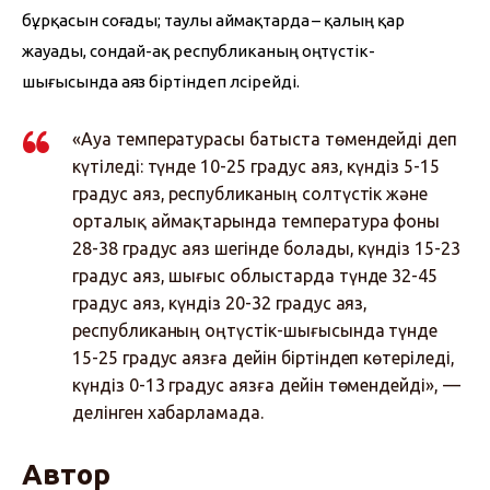
бұрқасын соғады; таулы аймақтарда – қалың қар 
жауады, сондай-ақ республиканың оңтүстік-
шығысында аяз біртіндеп әлсірейді.
«Ауа температурасы батыста төмендейді деп
күтіледі: түнде 10-25 градус аяз, күндіз 5-15
градус аяз, республиканың солтүстік және
орталық аймақтарында температура фоны
28-38 градус аяз шегінде болады, күндіз 15-23
градус аяз, шығыс облыстарда түнде 32-45
градус аяз, күндіз 20-32 градус аяз,
республиканың оңтүстік-шығысында түнде
15-25 градус аязға дейін біртіндеп көтеріледі,
күндіз 0-13 градус аязға дейін төмендейді», —
делінген хабарламада.
Автор