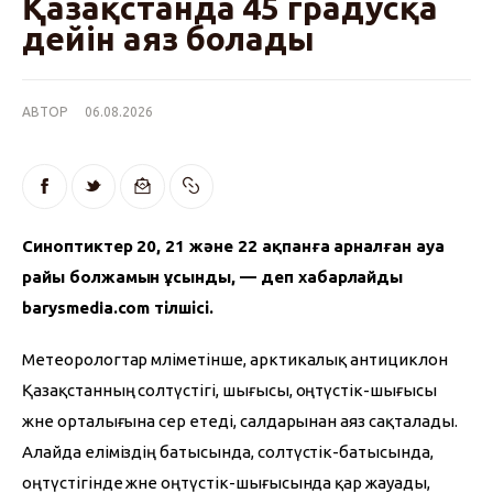
Қазақстанда 45 градусқа
дейін аяз болады
АВТОР
06.08.2026
Синоптиктер 20, 21 және 22 ақпанға арналған ауа 
райы болжамын ұсынды, — деп хабарлайды 
barysmedia.com тілшісі.
Метеорологтар мәліметінше, арктикалық антициклон 
Қазақстанның солтүстігі, шығысы, оңтүстік-шығысы 
және орталығына әсер етеді, салдарынан аяз сақталады. 
Алайда еліміздің батысында, солтүстік-батысында, 
оңтүстігінде және оңтүстік-шығысында қар жауады, 