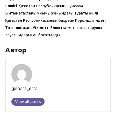
Елшісі, Қазақстан Республикасының Ислам 
Ынтымақтастығы Ұйымы жанындағы Тұрақты өкілі, 
Қазақстан Республикасының Бахрейн Корольдігіндегі 
Төтенше және Өкілетті Елшісі қызметін қоса атқарушы 
лауазымдарынан босатылды.
Автор
gulnara_ertai
View all posts