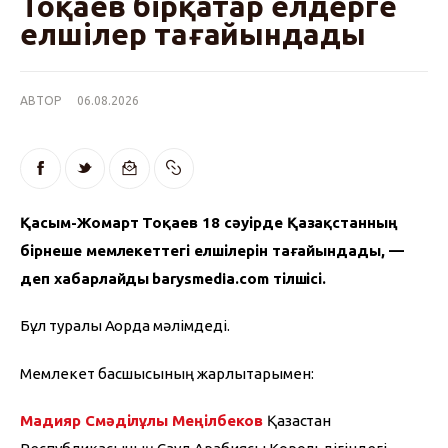
Тоқаев бірқатар елдерге
елшілер тағайындады
АВТОР
06.08.2026
Қасым-Жомарт Тоқаев 18 сәуірде Қазақстанның 
бірнеше мемлекеттегі елшілерін тағайындады, — 
деп хабарлайды
barysmedia.com тілшісі.
Бұл туралы Ақорда мәлімдеді. 
Мемлекет басшысының жарлықтарымен:
Мадияр Смәділұлы Меңілбеков 
Қазақстан 