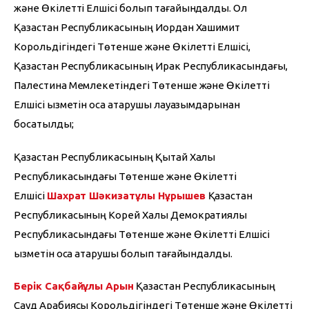
және Өкілетті Елшісі болып тағайындалды. Ол 
Қазақстан Республикасының Иордан Хашимит 
Корольдігіндегі Төтенше және Өкілетті Елшісі, 
Қазақстан Республикасының Ирак Республикасындағы, 
Палестина Мемлекетіндегі Төтенше және Өкілетті 
Елшісі қызметін қоса атқарушы лауазымдарынан 
босатылды;
Қазақстан Республикасының Қытай Халық 
Республикасындағы Төтенше және Өкілетті 
Елшісі 
Шахрат Шәкизатұлы Нұрышев 
Қазақстан 
Республикасының Корей Халық Демократиялық 
Республикасындағы Төтенше және Өкілетті Елшісі 
қызметін қоса атқарушы болып тағайындалды.
Берік Сақбайұлы Арын
 Қазақстан Республикасының 
Сауд Арабиясы Корольдігіндегі Төтенше және Өкілетті 