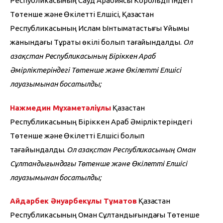
Республикасының Сауд Арабиясы Корольдігіндегі 
Төтенше және Өкілетті Елшісі, Қазақстан 
Республикасының Ислам Ынтымақтастығы Ұйымы 
жанындағы Тұрақты өкілі болып тағайындалды. 
Ол 
Қазақстан Республикасының Біріккен Араб 
Әмірліктеріндегі Төтенше және Өкілетті Елшісі 
лауазымынан босатылды;
Нажмедин Мұхаметәліұлы
 Қазақстан 
Республикасының Біріккен Араб Әмірліктеріндегі 
Төтенше және Өкілетті Елшісі болып 
тағайындалды.
 Ол Қазақстан Республикасының Оман 
Сұлтандығындағы Төтенше және Өкілетті Елшісі 
лауазымынан босатылды;
Айдарбек Әнуарбекұлы Тұматов
 Қазақстан 
Республикасының Оман Сұлтандығындағы Төтенше 