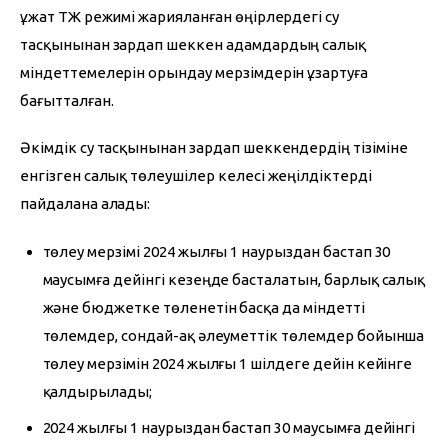
Құжат ТЖ режимі жарияланған өңірлердегі су 
тасқынынан зардап шеккен адамдардың салық 
міндеттемелерін орындау мерзімдерін ұзартуға 
бағытталған.
Әкімдік су тасқынынан зардап шеккендердің тізіміне 
енгізген салық төлеушілер келесі жеңілдіктерді 
пайдалана алады:
төлеу мерзімі 2024 жылғы 1 наурыздан бастап 30
маусымға дейінгі кезеңде басталатын, барлық салық
және бюджетке төленетін басқа да міндетті
төлемдер, сондай-ақ әлеуметтік төлемдер бойынша
төлеу мерзімін 2024 жылғы 1 шілдеге дейін кейінге
қалдырылады;
2024 жылғы 1 наурыздан бастап 30 маусымға дейінгі