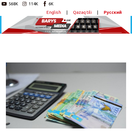
568K
114K
6K
English
|
Qazaq tili
|
Русский
Новостной портал
Главная
Авторские программы
Су тасқынынан зардап шеккендердің салық
төлемдері шегеріледі
Новости
ПОДЕЛИТЬСЯ
Статьи
Видео
Barys Sport