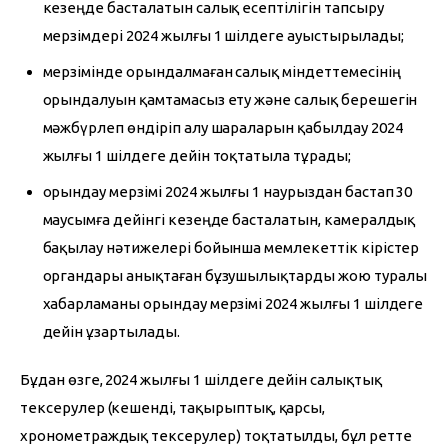
кезеңде басталатын салық есептілігін тапсыру
мерзімдері 2024 жылғы 1 шілдеге ауыстырылады;
мерзімінде орындалмаған салық міндеттемесінің
орындалуын қамтамасыз ету және салық берешегін
мәжбүрлеп өндіріп алу шараларын қабылдау 2024
жылғы 1 шілдеге дейін тоқтатыла тұрады;
орындау мерзімі 2024 жылғы 1 наурыздан бастап 30
маусымға дейінгі кезеңде басталатын, камералдық
бақылау нәтижелері бойынша мемлекеттік кірістер
органдары анықтаған бұзушылықтарды жою туралы
хабарламаны орындау мерзімі 2024 жылғы 1 шілдеге
дейін ұзартылады.
Бұдан өзге, 2024 жылғы 1 шілдеге дейін салықтық 
тексерулер (кешенді, тақырыптық, қарсы, 
хронометраждық тексерулер) тоқтатылды, бұл ретте 