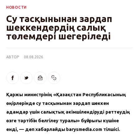
НОВОСТИ
Су тасқынынан зардап
шеккендердің салық
төлемдері шегеріледі
АВТОР
08.08.2026
Қаржы министрінің «Қазақстан Республикасының 
өңірлерінде су тасқынынан зардап шеккен 
адамдар үшін салықтық әкімшілендіруді реттеудің 
өзге тәртібін белгілеу туралы» бұйрығы күшіне 
енді, — деп хабарлайды
barysmedia.com тілшісі.