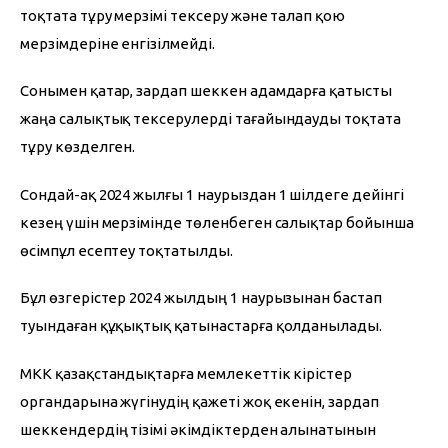
тоқтата тұру мерзімі тексеру және талап қою 
мерзімдеріне енгізілмейді.
Сонымен қатар, зардап шеккен адамдарға қатысты 
жаңа салықтық тексерулерді тағайындауды тоқтата 
тұру көзделген.
Сондай-ақ 2024 жылғы 1 наурыздан 1 шілдеге дейінгі 
кезең үшін мерзімінде төленбеген салықтар бойынша 
өсімпұл есептеу тоқтатылды.
Бұл өзгерістер 2024 жылдың 1 наурызынан бастап 
туындаған құқықтық қатынастарға қолданылады.
МКК қазақстандықтарға мемлекеттік кірістер 
органдарына жүгінудің қажеті жоқ екенін, зардап 
шеккендердің тізімі әкімдіктерден алынатынын 