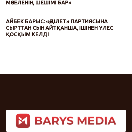
МӘСЕЛЕНІҢ ШЕШІМІ БАР»
АЙБЕК БАРЫС: «ӘДІЛЕТ» ПАРТИЯСЫНА
СЫРТТАН СЫН АЙТҚАНША, ІШІНЕН ҮЛЕС
ҚОСҚЫМ КЕЛДІ