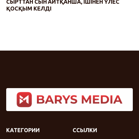
СЫРТТАН СЫН АЙТҚАНША, ІШІНЕН ҮЛЕС
ҚОСҚЫМ КЕЛДІ
КАТЕГОРИИ
ССЫЛКИ