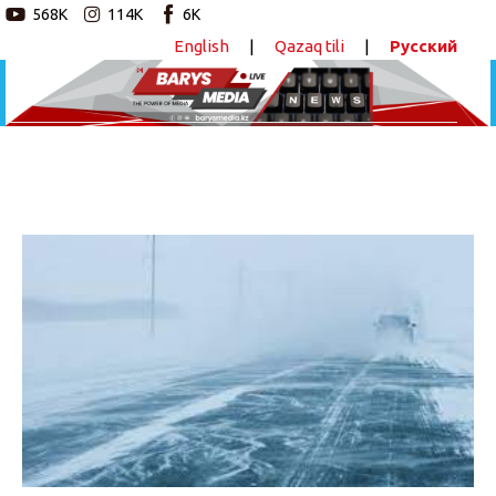
568K
114K
6K
English
|
Qazaq tili
|
Русский
Новостной портал
Главная
Авторские программы
Республикалық маңызы бар 2 автожол
жабылды
Новости
ПОДЕЛИТЬСЯ
Статьи
Видео
Barys Sport