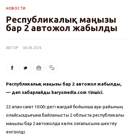
НОВОСТИ
Республикалық маңызы
бар 2 автожол жабылды
АВТОР
08.08.2026
Республикалық маңызы бар 2 автожол жабылды, 
— деп хабарлайды barysmedia.com тілшісі.
22 ақпан сағат 10:00-дегі жағдай бойынша ауа-райының 
қолайсыздығына байланысты 2 облыста республикалық 
маңызы бар 2 автожолда көлік қозғалысына шектеу 
енгізілді.