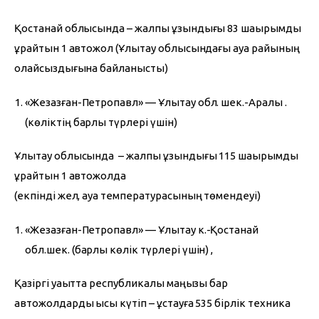
Қостанай облысында – жалпы ұзындығы 83 шақырымды 
құрайтын 1 автожол (Ұлытау облысындағы ауа райының 
қолайсыздығына байланысты)
«Жезқазған-Петропавл» — Ұлытау обл. шек.-Арқалық қ.
(көліктің барлық түрлері үшін)
Ұлытау облысында  – жалпы ұзындығы 115 шақырымды 
құрайтын 1 автожолда
(екпінді жел, ауа температурасының төмендеуі)
«Жезқазған-Петропавл» — Ұлытау к.-Қостанай
обл.шек. (барлық көлік түрлері үшін) ,
Қазіргі уақытта республикалық маңызы бар 
автожолдарды қысқы күтіп – ұстауға 535 бірлік техника 