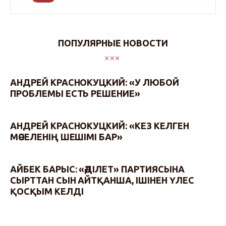
ПОПУЛЯРНЫЕ НОВОСТИ
АНДРЕЙ КРАСНОКУЦКИЙ: «У ЛЮБОЙ
ПРОБЛЕМЫ ЕСТЬ РЕШЕНИЕ»
АНДРЕЙ КРАСНОКУЦКИЙ: «КЕЗ КЕЛГЕН
МӘСЕЛЕНІҢ ШЕШІМІ БАР»
АЙБЕК БАРЫС: «ӘДІЛЕТ» ПАРТИЯСЫНА
СЫРТТАН СЫН АЙТҚАНША, ІШІНЕН ҮЛЕС
ҚОСҚЫМ КЕЛДІ