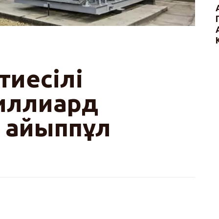
тиесілі
иллиард
а айыппұл