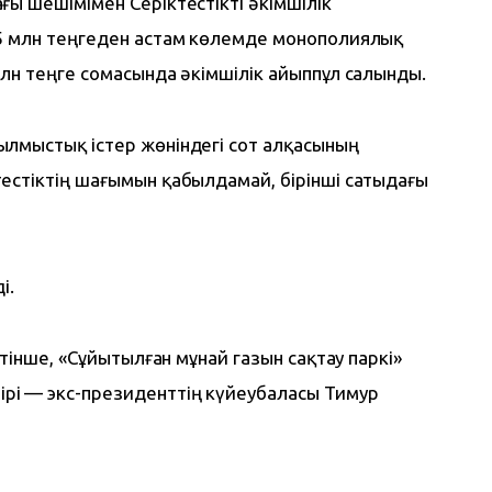
ы шешімімен Серіктестікті әкімшілік 
5 млн теңгеден астам көлемде монополиялық 
млн теңге сомасында әкімшілік айыппұл салынды.
лмыстық істер жөніндегі сот алқасының 
естіктің шағымын қабылдамай, бірінші сатыдағы 
і.
етінше, «Сұйытылған мұнай газын сақтау паркі» 
і — экс-президенттің күйеубаласы Тимур 