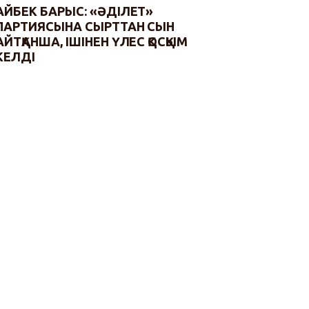
АЙБЕК БАРЫС: «ӘДІЛЕТ»
ПАРТИЯСЫНА СЫРТТАН СЫН
АЙТҚАНША, ІШІНЕН ҮЛЕС ҚОСҚЫМ
КЕЛДІ