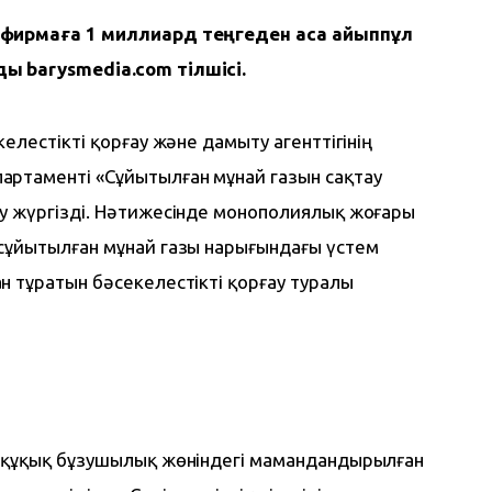
 фирмаға 1 миллиард теңгеден аса айыппұл 
ы barysmedia.com тілшісі.
елестікті қорғау және дамыту агенттігінің 
ртаменті «Сұйытылған мұнай газын сақтау 
у жүргізді. Нәтижесінде монополиялық жоғары 
сұйытылған мұнай газы нарығындағы үстем 
 тұратын бәсекелестікті қорғау туралы 
 құқық бұзушылық жөніндегі мамандандырылған 