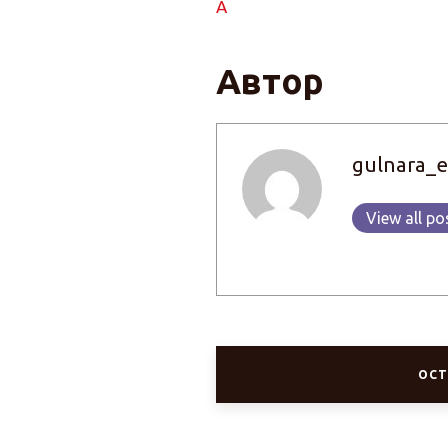
А
Автор
gulnara_e
View all po
ОСТ