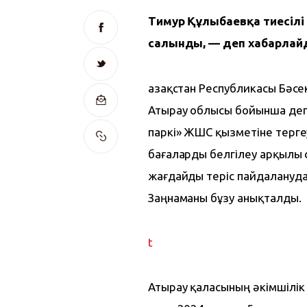
Тимур Құлыбаевқа тиесілі
салынды, — деп хабарлайд
Қазақстан Республикасы Бәсек
Атырау облысы бойынша депа
паркі» ЖШС қызметіне терге
бағаларды белгілеу арқылы 
жағдайды теріс пайдаланудан
Заңнаманы бұзу анықталды.
t
Атырау қаласының әкімшілік