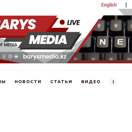
English
|
Новостной портал
МЫ
НОВОСТИ
СТАТЬИ
ВИДЕО
ен аса айыппұл салынды