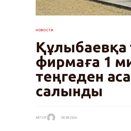
НОВОСТИ
Құлыбаевқа 
фирмаға 1 м
теңгеден ас
салынды
АВТОР
08.08.2026