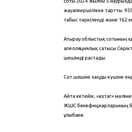
соты 2024 жылғы 5 наурыздағ
жауапкершілікке тартты. 95
табыс тәркіленді және 162 
Атырау облыстық сотының қы
апелляциялық сатысы Серікт
шешімді растады.
Сот шешімі заңды күшіне енд
Айта кетейік, «Қазтаг» мәлім
ЖШС бенефициарларының бір
Құлыбаев.  