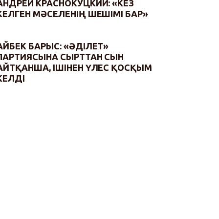
АНДРЕЙ КРАСНОКУЦКИЙ: «КЕЗ
КЕЛГЕН МӘСЕЛЕНІҢ ШЕШІМІ БАР»
АЙБЕК БАРЫС: «ӘДІЛЕТ»
ПАРТИЯСЫНА СЫРТТАН СЫН
АЙТҚАНША, ІШІНЕН ҮЛЕС ҚОСҚЫМ
КЕЛДІ