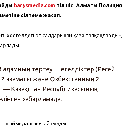
айды 
barysmedia.com
 тілшісі Алматы Полиция 
зметіне сілтеме жасап.
і хостелдегі өрт салдарынан қаза тапқандардың 
барлады.
3 адамның төртеуі шетелдіктер (Ресей
2 азаматы және Өзбекстанның 2
-ы — Қазақстан Республикасының
елінген хабарламада.
 тағайындалғаны айтылды