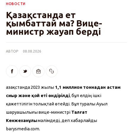
НОВОСТИ
Қазақстанда ет
қымбаттай ма? Вице-
министр жауап берді
АВТОР
08.08.2026
Қазақстанда 2023 жылы 
1,1 миллион тоннадан астам 
сиыр және қой еті өндірілді
, бұл елдің ішкі 
қажеттілігін толықтай өтейді. Бұл туралы Ауыл 
шаруашылығы вице-министрі 
Талғат 
Кенжеханұлы
 мәлімдеді, деп хабарлайды 
barysmedia.com.