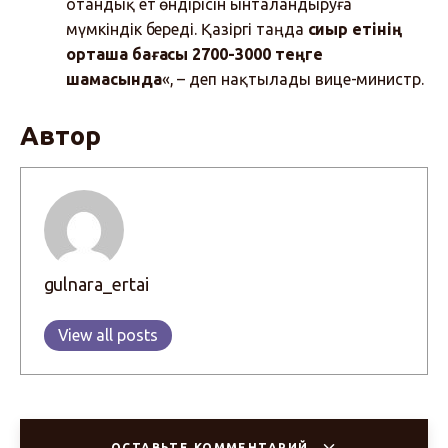
отандық ет өндірісін ынталандыруға
мүмкіндік береді. Қазіргі таңда
сиыр етінің
орташа бағасы 2700-3000 теңге
шамасында
«, – деп нақтылады вице-министр.
Автор
gulnara_ertai
View all posts
ОСТАВЬТЕ КОММЕНТАРИЙ