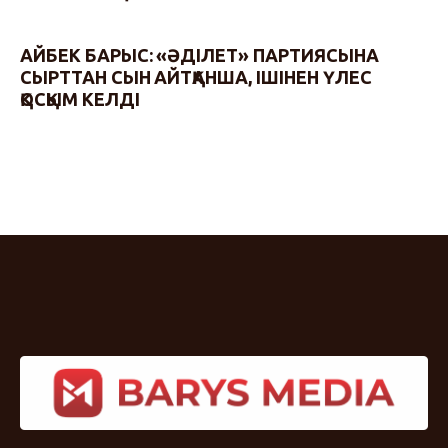
АЙБЕК БАРЫС: «ӘДІЛЕТ» ПАРТИЯСЫНА
СЫРТТАН СЫН АЙТҚАНША, ІШІНЕН ҮЛЕС
ҚОСҚЫМ КЕЛДІ