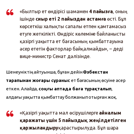
«Былтыр ет өндірісі шамамен
4 пайызға
, оның
ішінде
сиыр еті 2 пайыздан астамға
өсті. Бұл
көрсеткіш халықты сапалы етпен қамтамасыз
етуге жеткілікті. Өндіріс көлеміне байланысты
қазіргі уақытта ет бағасының қымбаттауына
әсер ететін факторлар байқалмайды», – деді
вице-министр Сенат дәлізінде.
Шенеуніктің айтуынша, бұған дейін 
Өзбекстан 
тарапынан жоғары сұраныс
 ет бағасының өсуіне әсер 
еткен. Алайда, 
соңғы аптада баға тұрақталып
, 
алдағы уақытта қымбаттау болжанып отырған жоқ.
«Қазіргі уақытта мал өсірушілерге
айналым
қаражаты үшін 5 пайыздық жеңілдетілген
қаржыландыру
қарастырылуда. Бұл шара