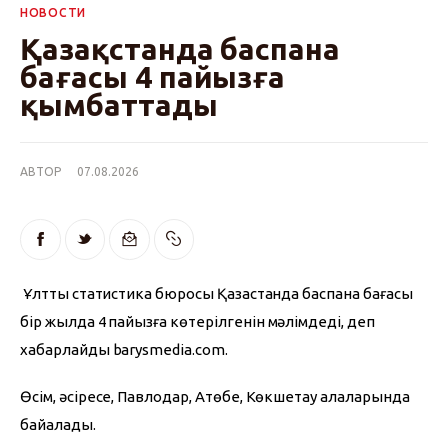
НОВОСТИ
Қазақстанда баспана
бағасы 4 пайызға
қымбаттады
АВТОР
07.08.2026
 Ұлттық статистика бюросы Қазақстанда баспана бағасы 
бір жылда 4 пайызға көтерілгенін мәлімдеді, деп 
хабарлайды barysmedia.com.
Өсім, әсіресе, Павлодар, Ақтөбе, Көкшетау қалаларында 
байқалады.