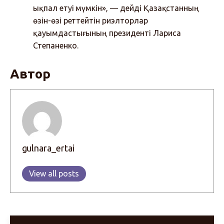
ықпал етуі мүмкін», — дейді Қазақстанның
өзін-өзі реттейтін риэлторлар
қауымдастығының президенті Лариса
Степаненко.
Автор
gulnara_ertai
View all posts