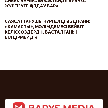
АЙБЕК БАРЫС: «ҚАЗАҚСТАНДА БИЗНЕС
ЖҮРГІЗУГЕ ҚОЛДАУ БАР»
САЯСАТТАНУШЫ НҰРГЕЛДІ ӘБДІҒАНИ:
«ХАМАСТЫҢ МӘЛІМДЕМЕСІ БЕЙБІТ
КЕЛІССӨЗДЕРДІҢ БАСТАЛҒАНЫН
БІЛДІРМЕЙДІ»