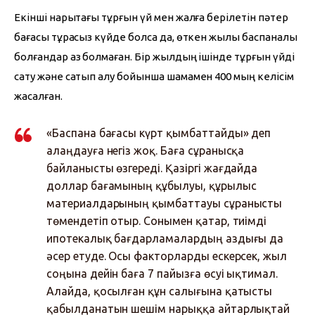
Екінші нарықтағы тұрғын үй мен жалға берілетін пәтер 
бағасы тұрақсыз күйде болса да, өткен жылы баспаналы 
болғандар аз болмаған. Бір жылдың ішінде тұрғын үйді 
сату және сатып алу бойынша шамамен 400 мың келісім 
жасалған.
«Баспана бағасы күрт қымбаттайды» деп
алаңдауға негіз жоқ. Баға сұранысқа
байланысты өзгереді. Қазіргі жағдайда
доллар бағамының құбылуы, құрылыс
материалдарының қымбаттауы сұранысты
төмендетіп отыр. Сонымен қатар, тиімді
ипотекалық бағдарламалардың аздығы да
әсер етуде. Осы факторларды ескерсек, жыл
соңына дейін баға 7 пайызға өсуі ықтимал.
Алайда, қосылған құн салығына қатысты
қабылданатын шешім нарыққа айтарлықтай