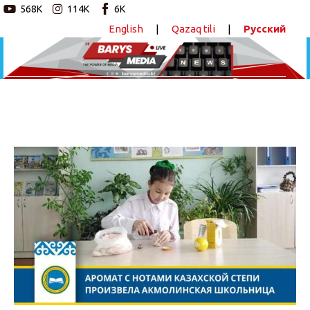
568K
114K
6K
English
|
Qazaq tili
|
Русский
Новостной портал
Главная
Авторские программы
Аромат с нотами казахской степи создала
школьница из Акмолинской области
Новости
ПОДЕЛИТЬСЯ
Статьи
Видео
Barys Sport