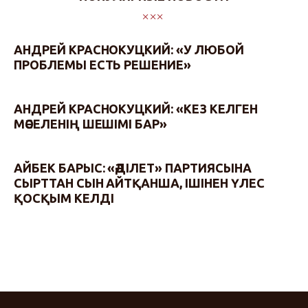
АНДРЕЙ КРАСНОКУЦКИЙ: «У ЛЮБОЙ
ПРОБЛЕМЫ ЕСТЬ РЕШЕНИЕ»
АНДРЕЙ КРАСНОКУЦКИЙ: «КЕЗ КЕЛГЕН
МӘСЕЛЕНІҢ ШЕШІМІ БАР»
АЙБЕК БАРЫС: «ӘДІЛЕТ» ПАРТИЯСЫНА
СЫРТТАН СЫН АЙТҚАНША, ІШІНЕН ҮЛЕС
ҚОСҚЫМ КЕЛДІ