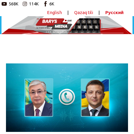
568K
114K
6K
English
|
Qazaq tili
|
Русский
Новостной портал
Главная
Авторские программы
Зеленский поблагодарил Токаева за
гуманитарную помощь Украине
Новости
ПОДЕЛИТЬСЯ
Статьи
Видео
Barys Sport