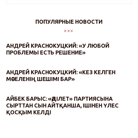
ПОПУЛЯРНЫЕ НОВОСТИ
АНДРЕЙ КРАСНОКУЦКИЙ: «У ЛЮБОЙ
ПРОБЛЕМЫ ЕСТЬ РЕШЕНИЕ»
АНДРЕЙ КРАСНОКУЦКИЙ: «КЕЗ КЕЛГЕН
МӘСЕЛЕНІҢ ШЕШІМІ БАР»
АЙБЕК БАРЫС: «ӘДІЛЕТ» ПАРТИЯСЫНА
СЫРТТАН СЫН АЙТҚАНША, ІШІНЕН ҮЛЕС
ҚОСҚЫМ КЕЛДІ