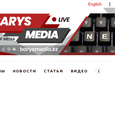
English
|
Новостной портал
МЫ
НОВОСТИ
СТАТЬИ
ВИДЕО
рской язвы на рынке в Астане — фейк