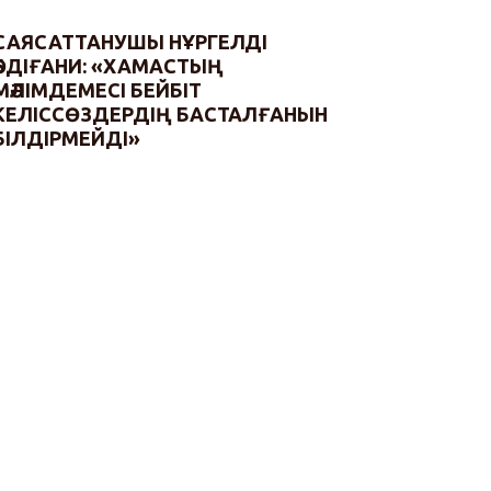
САЯСАТТАНУШЫ НҰРГЕЛДІ
ӘБДІҒАНИ: «ХАМАСТЫҢ
МӘЛІМДЕМЕСІ БЕЙБІТ
КЕЛІССӨЗДЕРДІҢ БАСТАЛҒАНЫН
БІЛДІРМЕЙДІ»