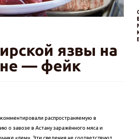
ирской язвы на
ане — фейк
окомментировали распространяемую в 
ю о завозе в Астану заражённого мяса и 
ынке «Әлем». Эти сведения не соответствуют 