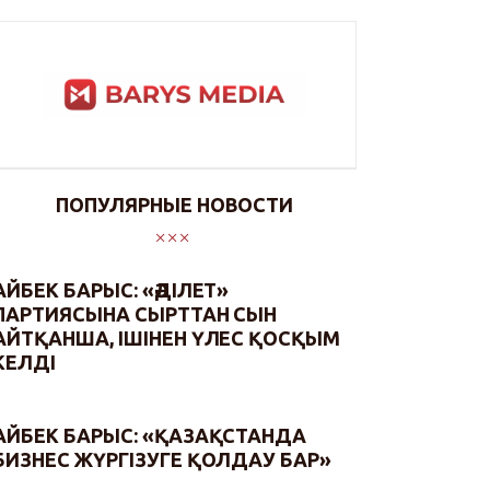
ПОПУЛЯРНЫЕ НОВОСТИ
АЙБЕК БАРЫС: «ӘДІЛЕТ»
ПАРТИЯСЫНА СЫРТТАН СЫН
АЙТҚАНША, ІШІНЕН ҮЛЕС ҚОСҚЫМ
КЕЛДІ
АЙБЕК БАРЫС: «ҚАЗАҚСТАНДА
БИЗНЕС ЖҮРГІЗУГЕ ҚОЛДАУ БАР»