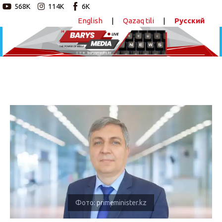
568K
114K
6K
English
|
Qazaq tili
|
Русский
Новостной портал
Главная
Авторские программы
В Комитете по информбезопасности
прокомментировали атаки китайских хакеров
на Казахстан
Новости
ПОДЕЛИТЬСЯ
Статьи
Видео
Barys Sport