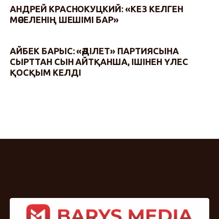
АНДРЕЙ КРАСНОКУЦКИЙ: «КЕЗ КЕЛГЕН
МӘСЕЛЕНІҢ ШЕШІМІ БАР»
АЙБЕК БАРЫС: «ӘДІЛЕТ» ПАРТИЯСЫНА
СЫРТТАН СЫН АЙТҚАНША, ІШІНЕН ҮЛЕС
ҚОСҚЫМ КЕЛДІ