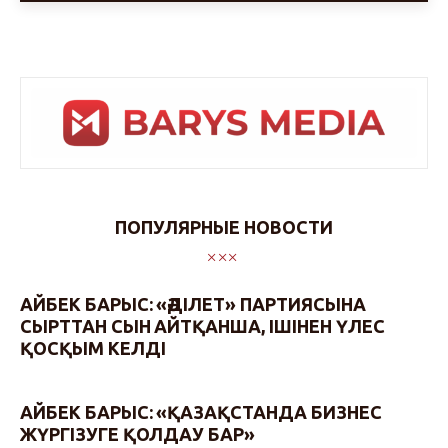
ПОПУЛЯРНЫЕ НОВОСТИ
АЙБЕК БАРЫС: «ӘДІЛЕТ» ПАРТИЯСЫНА
СЫРТТАН СЫН АЙТҚАНША, ІШІНЕН ҮЛЕС
ҚОСҚЫМ КЕЛДІ
АЙБЕК БАРЫС: «ҚАЗАҚСТАНДА БИЗНЕС
ЖҮРГІЗУГЕ ҚОЛДАУ БАР»