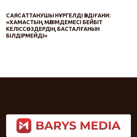
САЯСАТТАНУШЫ НҰРГЕЛДІ ӘБДІҒАНИ:
«ХАМАСТЫҢ МӘЛІМДЕМЕСІ БЕЙБІТ
КЕЛІССӨЗДЕРДІҢ БАСТАЛҒАНЫН
БІЛДІРМЕЙДІ»