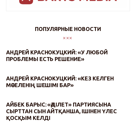
ПОПУЛЯРНЫЕ НОВОСТИ
АНДРЕЙ КРАСНОКУЦКИЙ: «У ЛЮБОЙ
ПРОБЛЕМЫ ЕСТЬ РЕШЕНИЕ»
АНДРЕЙ КРАСНОКУЦКИЙ: «КЕЗ КЕЛГЕН
МӘСЕЛЕНІҢ ШЕШІМІ БАР»
АЙБЕК БАРЫС: «ӘДІЛЕТ» ПАРТИЯСЫНА
СЫРТТАН СЫН АЙТҚАНША, ІШІНЕН ҮЛЕС
ҚОСҚЫМ КЕЛДІ