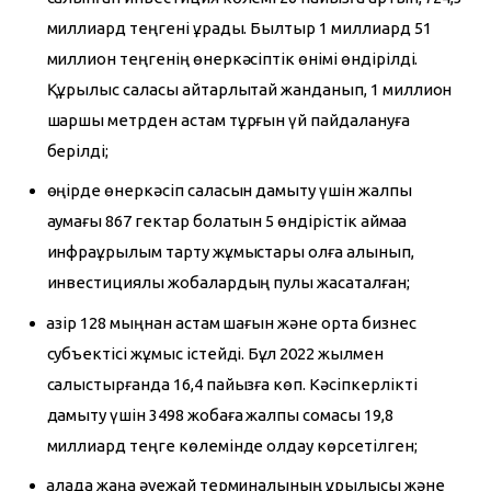
миллиард теңгені құрады. Былтыр 1 миллиард 51
миллион теңгенің өнеркәсіптік өнімі өндірілді.
Құрылыс саласы айтарлықтай жанданып, 1 миллион
шаршы метрден астам тұрғын үй пайдалануға
берілді;
өңірде өнеркәсіп саласын дамыту үшін жалпы
аумағы 867 гектар болатын 5 өндірістік аймаққа
инфрақұрылым тарту жұмыстары қолға алынып,
инвестициялық жобалардың пулы жасақталған;
қазір 128 мыңнан астам шағын және орта бизнес
субъектісі жұмыс істейді. Бұл 2022 жылмен
салыстырғанда 16,4 пайызға көп. Кәсіпкерлікті
дамыту үшін 3498 жобаға жалпы сомасы 19,8
миллиард теңге көлемінде қолдау көрсетілген;
қалада жаңа әуежай терминалының құрылысы және