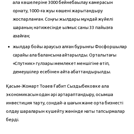
қала көшелеріне 3000 бейнебақылау камерасын
орнату, 1000-ға жуық көшені жарықтандыру
жоспарланған. Соңғы жылдары мұндай жүйелі
шараның нәтижесінде қылмыс саны 33 пайызға
азайған;
жылдар бойы қараусыз қалған бұрынғы Фосфоршылар
сарайы қала балансына қайтарылды. Орталықтағы
«Спутник» гүлзары мемлекет меншігіне өтіп,
демеушілер есебінен қайта абаттандырылды.
Қасым-Жомарт Тоқаев Ғабит Сыздықбековке қала 
экономикасын одан әрі әртараптандыру, қосымша 
инвестиция тарту, сондай-ақ шағын және орта бизнесті 
қолдау шараларын күшейту жөнінде нақты тапсырмалар 
берді.