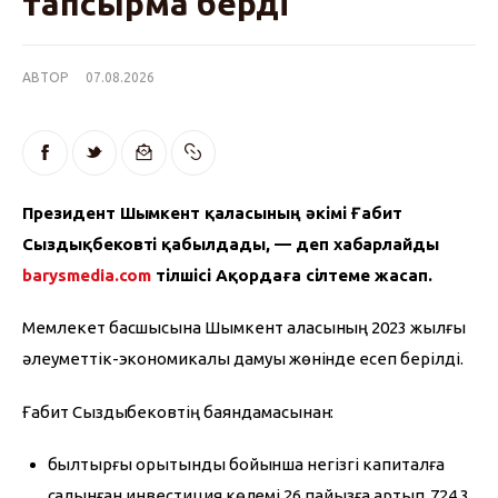
тапсырма берді
АВТОР
07.08.2026
Президент Шымкент қаласының әкімі Ғабит 
Сыздықбековті қабылдады, — деп хабарлайды 
barysmedia.com
 тілшісі Ақордаға сілтеме жасап.
Мемлекет басшысына Шымкент қаласының 2023 жылғы 
әлеуметтік-экономикалық дамуы жөнінде есеп берілді.
Ғабит Сыздықбековтің баяндамасынан:
былтырғы қорытынды бойынша негізгі капиталға
салынған инвестиция көлемі 26 пайызға артып, 724,3