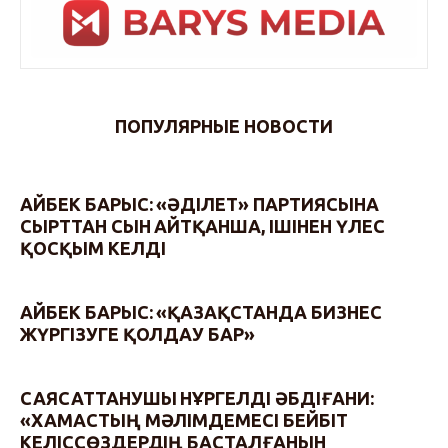
ПОПУЛЯРНЫЕ НОВОСТИ
АЙБЕК БАРЫС: «ӘДІЛЕТ» ПАРТИЯСЫНА
СЫРТТАН СЫН АЙТҚАНША, ІШІНЕН ҮЛЕС
ҚОСҚЫМ КЕЛДІ
АЙБЕК БАРЫС: «ҚАЗАҚСТАНДА БИЗНЕС
ЖҮРГІЗУГЕ ҚОЛДАУ БАР»
САЯСАТТАНУШЫ НҰРГЕЛДІ ӘБДІҒАНИ:
«ХАМАСТЫҢ МӘЛІМДЕМЕСІ БЕЙБІТ
КЕЛІССӨЗДЕРДІҢ БАСТАЛҒАНЫН