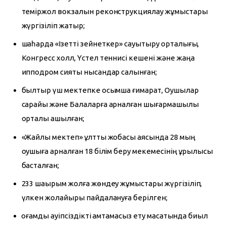
теміржол вокзалын реконструкциялау жұмыстары
жүргізіліп жатыр;
шаһарда «Ізетті зейнеткер» сауықтыру орталығы,
Конгресс холл, Үстел теннисі кешені және жаңа
ипподром сияқты нысандар салынған;
былтыр үш мектепке қосымша ғимарат, Оқушылар
сарайы және Балаларға арналған шығармашылық
орталық ашылған;
«Жайлы мектеп» ұлттық жобасы аясында 28 мың
оқушыға арналған 18 білім беру мекемесінің құрылысы
басталған;
233 шақырым жолға жөндеу жұмыстары жүргізіліп,
үлкен жолайырық пайдалануға берілген;
қоғамдық қауіпсіздікті қамтамасыз ету мақсатында биыл