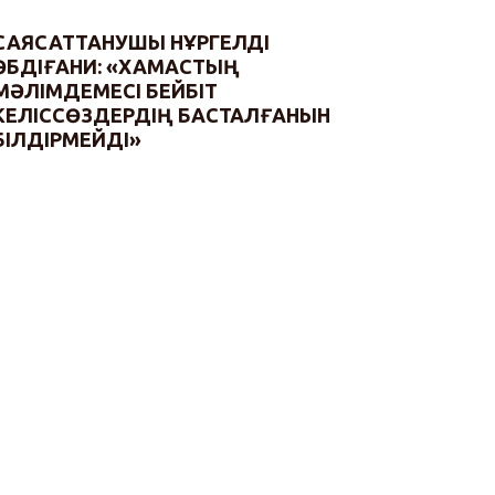
САЯСАТТАНУШЫ НҰРГЕЛДІ
ӘБДІҒАНИ: «ХАМАСТЫҢ
МӘЛІМДЕМЕСІ БЕЙБІТ
КЕЛІССӨЗДЕРДІҢ БАСТАЛҒАНЫН
БІЛДІРМЕЙДІ»