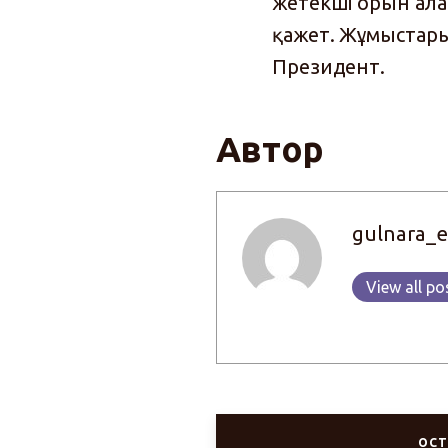
жетекші орын ала
қажет. Жұмыстары
Президент.
Автор
gulnara_e
View all po
ОСТ