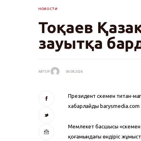
НОВОСТИ
Тоқаев Қазақ
зауытқа бар
АВТОР
06.08.2026
Президент Өскемен титан-ма
хабарлайды barysmedia.com т
Мемлекет басшысы «Өскемен 
қоғамындағы өндіріс жұмыст