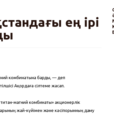
стандағы ең ірі
ды
гний комбинатына барды, — деп 
ілшісі Ақордаға сілтеме жасап.
титан-магний комбинаты» акционерлік 
арының жай-күйімен және кәсіпорынның даму 