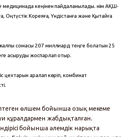
е медицинада кеңінен пайдаланылады. Өнім АҚШ-
а, Оңтүстік Кореяға, Үндістанға және Қытайға 
жалпы сомасы 207 миллиард теңге болатын 25 
ге асыруды жоспарлап отыр.
с цехтарын аралап көріп, комбинат 
ті.
өптеген өлшем бойынша озық мекеме
уи құралдармен жабдықталған.
өндірісі бойынша әлемдік нарықта