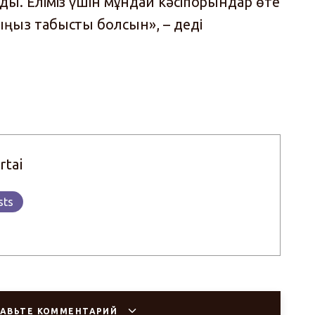
ды. Еліміз үшін мұндай кәсіпорындар өте
ңыз табысты болсын», – деді
rtai
sts
АВЬТЕ КОММЕНТАРИЙ