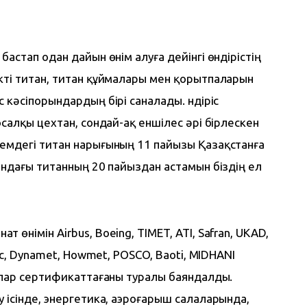
астап одан дайын өнім алуға дейінгі өндірістің 
кті титан, титан құймалары мен қорытпаларын 
кәсіпорындардың бірі саналады. Өндіріс 
осалқы цехтан, сондай-ақ еншілес әрі бірлескен 
емдегі титан нарығының 11 пайызы Қазақстанға 
ындағы титанның 20 пайыздан астамын біздің ел 
өнімін Airbus, Boeing, TIMET, ATI, Safran, UKAD, 
ric, Dynamet, Howmet, POSCO, Baoti, MIDHANI 
ялар сертификаттағаны туралы баяндалды. 
 ісінде, энергетика, аэроғарыш салаларында, 