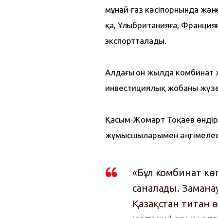
мұнай-газ кәсіпорнында жән
қа, Ұлыбританияға, Францияғ
экспортталады.
Алдағы он жылда комбинат 
инвестициялық жобаны жүзе
Қасым-Жомарт Тоқаев өндірі
жұмысшыларымен әңгімелес
«Бұл комбинат к
саналады. Замана
Қазақстан титан 