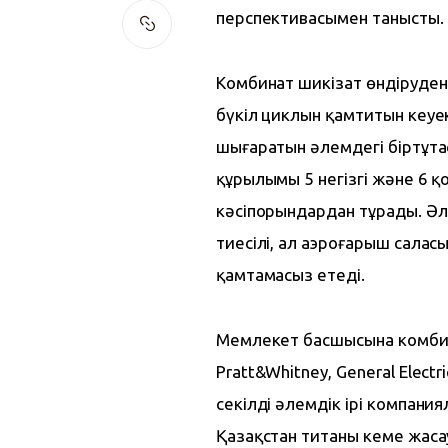
перспективасымен танысты.
Комбинат шикізат өндіруден б
бүкіл циклын қамтитын кеуе
шығаратын әлемдегі біртұтас 
құрылымы 5 негізгі және 6 қ
кәсіпорындардан тұрады. Әл
тиесілі, ал аэроғарыш салас
қамтамасыз етеді.
Мемлекет басшысына комбинат 
Pratt&Whitney, General Elect
секілді әлемдік ірі компани
Қазақстан титаны кеме жасау