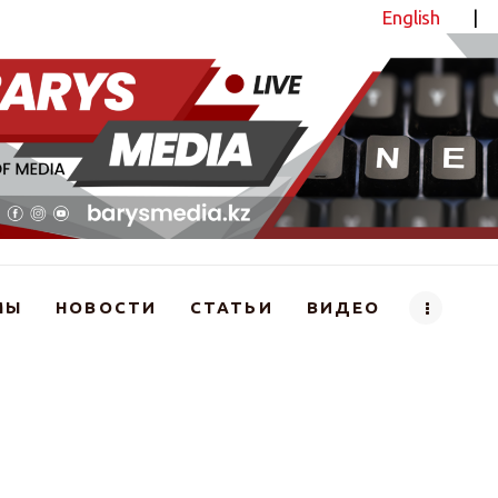
English
|
Новостной портал
МЫ
НОВОСТИ
СТАТЬИ
ВИДЕО
андағы ең ірі зауытқа барды