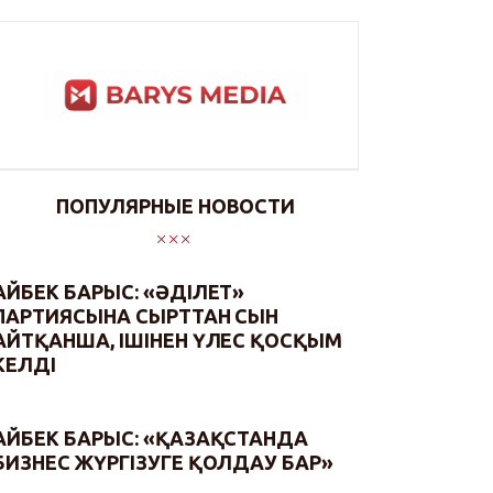
ПОПУЛЯРНЫЕ НОВОСТИ
АЙБЕК БАРЫС: «ӘДІЛЕТ»
ПАРТИЯСЫНА СЫРТТАН СЫН
АЙТҚАНША, ІШІНЕН ҮЛЕС ҚОСҚЫМ
КЕЛДІ
АЙБЕК БАРЫС: «ҚАЗАҚСТАНДА
БИЗНЕС ЖҮРГІЗУГЕ ҚОЛДАУ БАР»