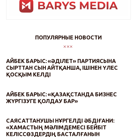
ПОПУЛЯРНЫЕ НОВОСТИ
АЙБЕК БАРЫС: «ӘДІЛЕТ» ПАРТИЯСЫНА
СЫРТТАН СЫН АЙТҚАНША, ІШІНЕН ҮЛЕС
ҚОСҚЫМ КЕЛДІ
АЙБЕК БАРЫС: «ҚАЗАҚСТАНДА БИЗНЕС
ЖҮРГІЗУГЕ ҚОЛДАУ БАР»
САЯСАТТАНУШЫ НҰРГЕЛДІ ӘБДІҒАНИ:
«ХАМАСТЫҢ МӘЛІМДЕМЕСІ БЕЙБІТ
КЕЛІССӨЗДЕРДІҢ БАСТАЛҒАНЫН