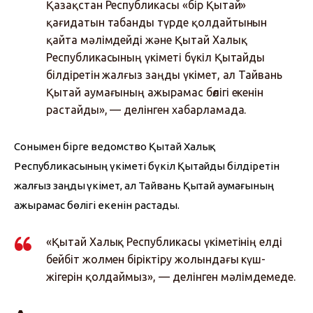
Қазақстан Республикасы «бір Қытай»
қағидатын табанды түрде қолдайтынын
қайта мәлімдейді және Қытай Халық
Республикасының үкіметі бүкіл Қытайды
білдіретін жалғыз заңды үкімет, ал Тайвань
Қытай аумағының ажырамас бөлігі екенін
растайды», — делінген хабарламада.
Сонымен бірге ведомство Қытай Халық 
Республикасының үкіметі бүкіл Қытайды білдіретін 
жалғыз заңды үкімет, ал Тайвань Қытай аумағының 
ажырамас бөлігі екенін растады.
«Қытай Халық Республикасы үкіметінің елді
бейбіт жолмен біріктіру жолындағы күш-
жігерін қолдаймыз», — делінген мәлімдемеде.