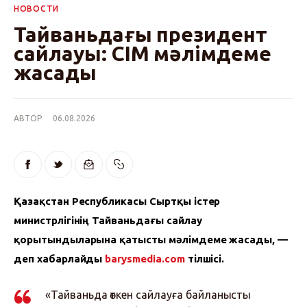
НОВОСТИ
Тайваньдағы президент
сайлауы: СІМ мәлімдеме
жасады
АВТОР
06.08.2026
Қазақстан Республикасы Сыртқы істер 
министрлігінің Тайваньдағы сайлау 
қорытындыларына қатысты мәлімдеме жасады, — 
деп хабарлайды 
barysmedia.com
 тілшісі.
«Тайваньда өткен сайлауға байланысты