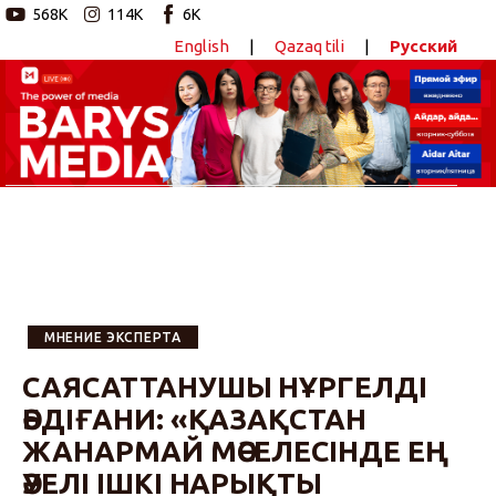
568K
114K
6K
English
|
Qazaq tili
|
Русский
Новостной портал
Главная
Авторские программы
Новости
Статьи
МНЕНИЕ ЭКСПЕРТА
Видео
САЯСАТТАНУШЫ НҰРГЕЛДІ
ӘБДІҒАНИ: «ҚАЗАҚСТАН
Barys Sport
ЖАНАРМАЙ МӘСЕЛЕСІНДЕ ЕҢ
ӘУЕЛІ ІШКІ НАРЫҚТЫ