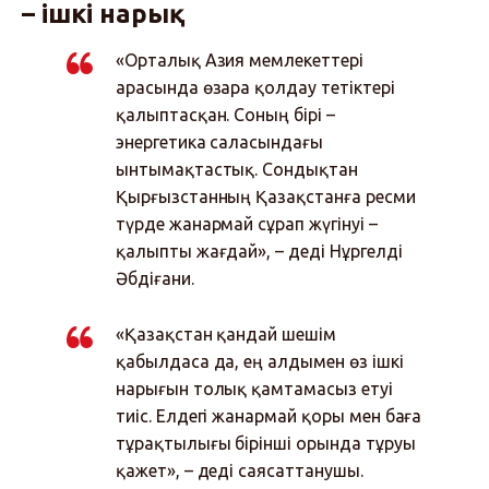
– ішкі нарық
«Орталық Азия мемлекеттері
арасында өзара қолдау тетіктері
қалыптасқан. Соның бірі –
энергетика саласындағы
ынтымақтастық. Сондықтан
Қырғызстанның Қазақстанға ресми
түрде жанармай сұрап жүгінуі –
қалыпты жағдай», – деді Нұргелді
Әбдіғани.
«Қазақстан қандай шешім
қабылдаса да, ең алдымен өз ішкі
нарығын толық қамтамасыз етуі
тиіс. Елдегі жанармай қоры мен баға
тұрақтылығы бірінші орында тұруы
қажет», – деді саясаттанушы.