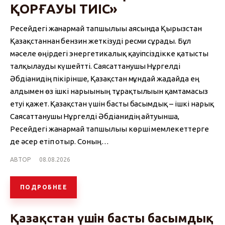
ҚОРҒАУЫ ТИІС»
Ресейдегі жанармай тапшылығы аясында Қырғызстан
Қазақстаннан бензин жеткізуді ресми сұрады. Бұл
мәселе өңірдегі энергетикалық қауіпсіздікке қатысты
талқылауды күшейтті. Саясаттанушы Нұргелді
Әбдіғанидің пікірінше, Қазақстан мұндай жағдайда ең
алдымен өз ішкі нарығының тұрақтылығын қамтамасыз
етуі қажет. Қазақстан үшін басты басымдық – ішкі нарық
Саясаттанушы Нұргелді Әбдіғанидің айтуынша,
Ресейдегі жанармай тапшылығы көрші мемлекеттерге
де әсер етіп отыр. Соның…
АВТОР
08.08.2026
ПОДРОБНЕЕ
Қазақстан үшін басты басымдық