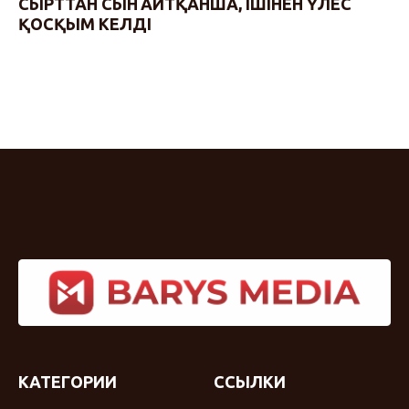
СЫРТТАН СЫН АЙТҚАНША, ІШІНЕН ҮЛЕС
ҚОСҚЫМ КЕЛДІ
КАТЕГОРИИ
ССЫЛКИ