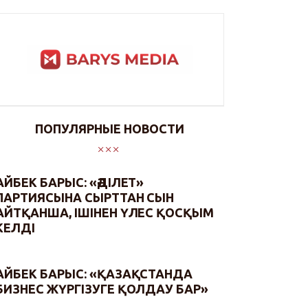
ПОПУЛЯРНЫЕ НОВОСТИ
АЙБЕК БАРЫС: «ӘДІЛЕТ»
ПАРТИЯСЫНА СЫРТТАН СЫН
АЙТҚАНША, ІШІНЕН ҮЛЕС ҚОСҚЫМ
КЕЛДІ
АЙБЕК БАРЫС: «ҚАЗАҚСТАНДА
БИЗНЕС ЖҮРГІЗУГЕ ҚОЛДАУ БАР»