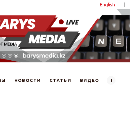
English
|
Новостной портал
МЫ
НОВОСТИ
СТАТЬИ
ВИДЕО
тво труда играет цифрами