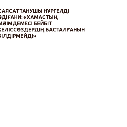
САЯСАТТАНУШЫ НҰРГЕЛДІ
ӘБДІҒАНИ: «ХАМАСТЫҢ
МӘЛІМДЕМЕСІ БЕЙБІТ
КЕЛІССӨЗДЕРДІҢ БАСТАЛҒАНЫН
БІЛДІРМЕЙДІ»