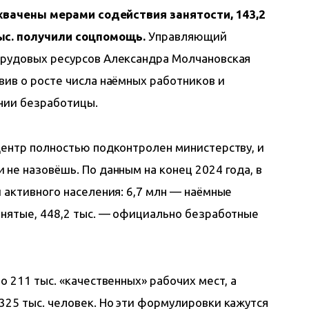
охвачены мерами содействия занятости, 143,2 
ыс. получили соцпомощь.
 Управляющий 
трудовых ресурсов Александра Молчановская 
вив о росте числа наёмных работников и 
нии безработицы.
Центр полностью подконтролен министерству, и 
не назовёшь. По данным на конец 2024 года, в 
 активного населения: 6,7 млн — наёмные 
анятые, 448,2 тыс. — официально безработные 
о 211 тыс. «качественных» рабочих мест, а 
325 тыс. человек. Но эти формулировки кажутся 