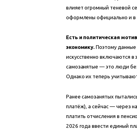
влияет огромный теневой се
оформлены официально и в 
Есть и политическая моти
экономику.
 Поэтому данные
искусственно включаются в э
самозанятые — это люди без
Однако их теперь учитывают
Ранее самозанятых пытались
платёж), а сейчас — через н
платить отчисления в пенси
2026 года ввести единый пл