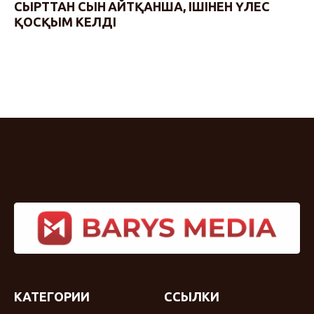
СЫРТТАН СЫН АЙТҚАНША, ІШІНЕН ҮЛЕС
ҚОСҚЫМ КЕЛДІ
КАТЕГОРИИ
ССЫЛКИ