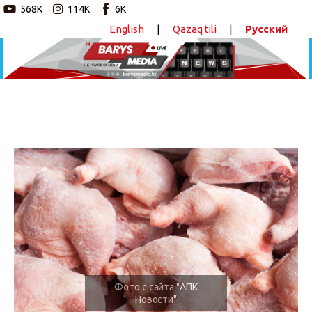
568K
114K
6K
English
|
Qazaq tili
|
Русский
Новостной портал
Главная
Авторские программы
Птицеводы Казахстана просят запретить ввоз
окорочков из США
Новости
ПОДЕЛИТЬСЯ
Статьи
Видео
Barys Sport