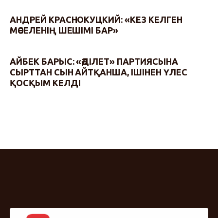
АНДРЕЙ КРАСНОКУЦКИЙ: «КЕЗ КЕЛГЕН
МӘСЕЛЕНІҢ ШЕШІМІ БАР»
АЙБЕК БАРЫС: «ӘДІЛЕТ» ПАРТИЯСЫНА
СЫРТТАН СЫН АЙТҚАНША, ІШІНЕН ҮЛЕС
ҚОСҚЫМ КЕЛДІ