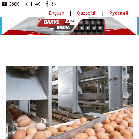
568K
114K
6K
English
|
Qazaq tili
|
Русский
Новостной портал
Главная
Авторские программы
Птицефабрику за 1,2 млрд тенге строят в
Костанайской области
Новости
ПОДЕЛИТЬСЯ
Статьи
Видео
Barys Sport