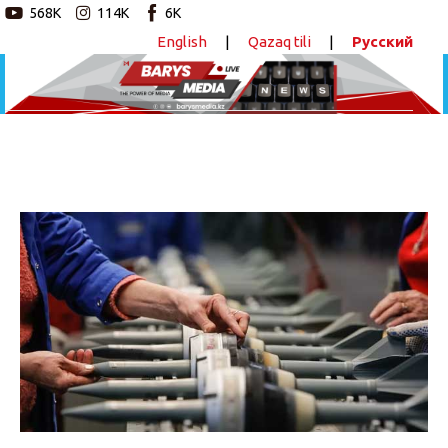
568K
114K
6K
English
|
Qazaq tili
|
Русский
Новостной портал
Главная
Авторские программы
Президент Қорғаныс өнеркәсібі туралы заңға
өзгеріс енгізді
Новости
ПОДЕЛИТЬСЯ
Статьи
Видео
Barys Sport