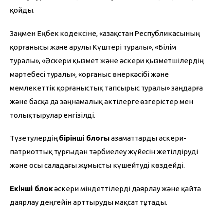
қойды.
Заңмен Еңбек кодексіне, «Қазақстан Республикасының 
қорғанысы және Қарулы Күштері туралы», «Білім 
туралы», «Әскери қызмет және әскери қызметшілердің 
мәртебесі туралы», «Қорғаныс өнеркәсібі және 
мемлекеттік қорғаныстық тапсырыс туралы» заңдарға 
және басқа да заңнамалық актілерге өзгерістер мен 
толықтырулар енгізілді.
Түзетулердің 
бірінші блогы
 азаматтарды әскери-
патриоттық тұрғыдан тәрбиелеу жүйесін жетілдіруді 
және осы саладағы жұмысты күшейтуді көздейді.
Екінші блок
 әскери міндеттілерді даярлау және қайта 
даярлау деңгейін арттыруды мақсат тұтады.