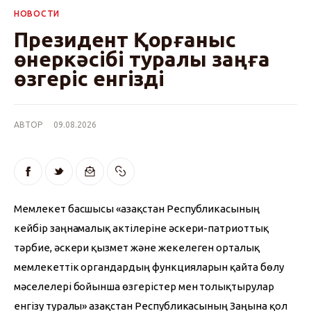
НОВОСТИ
Президент Қорғаныс
өнеркәсібі туралы заңға
өзгеріс енгізді
АВТОР
09.08.2026
Мемлекет басшысы «Қазақстан Республикасының 
кейбір заңнамалық актілеріне әскери-патриоттық 
тәрбие, әскери қызмет және жекелеген орталық 
мемлекеттік органдардың функцияларын қайта бөлу 
мәселелері бойынша өзгерістер мен толықтырулар 
енгізу туралы» Қазақстан Республикасының Заңына қол 