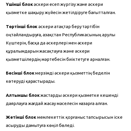
Үшінші блок
 әскери есеп жүргізу және әскери 
қызметке шақыру жүйесін жетілдіруге бағытталған.
Төртінші блок
 әскери атақтар беру тәртібін 
оңтайландыруға, Қазақстан Республикасының Қарулы 
Күштерін, басқа да әскерлері мен әскери 
құралымдарын жасақтауға және әскери 
қызметшілердің мәртебесін биіктетуге арналған.
Бесінші блок
 мерзімді әскери қызметтің беделін 
көтеруді қарастырады.
Алтыншы блок
 жастарды әскери қызметке кешенді 
даярлауға жағдай жасау мәселесін назарға алған.
Жетінші блок 
мемлекеттік қорғаныс тапсырысын іске 
асыруды дамытуға көңіл бөледі.