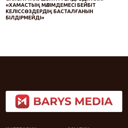
«ХАМАСТЫҢ МӘЛІМДЕМЕСІ БЕЙБІТ
КЕЛІССӨЗДЕРДІҢ БАСТАЛҒАНЫН
БІЛДІРМЕЙДІ»