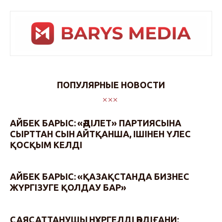
ПОПУЛЯРНЫЕ НОВОСТИ
АЙБЕК БАРЫС: «ӘДІЛЕТ» ПАРТИЯСЫНА
СЫРТТАН СЫН АЙТҚАНША, ІШІНЕН ҮЛЕС
ҚОСҚЫМ КЕЛДІ
АЙБЕК БАРЫС: «ҚАЗАҚСТАНДА БИЗНЕС
ЖҮРГІЗУГЕ ҚОЛДАУ БАР»
САЯСАТТАНУШЫ НҰРГЕЛДІ ӘБДІҒАНИ: