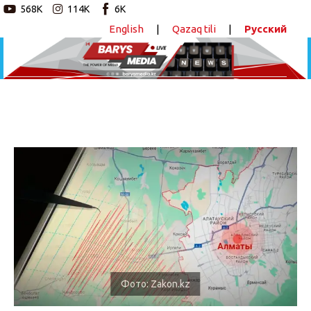
568K
114K
6K
English
|
Qazaq tili
|
Русский
Новостной портал
Главная
Авторские программы
Ночью в Алматы произошли два
землетрясения
Новости
ПОДЕЛИТЬСЯ
Статьи
Видео
Barys Sport