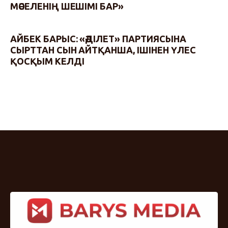
МӘСЕЛЕНІҢ ШЕШІМІ БАР»
АЙБЕК БАРЫС: «ӘДІЛЕТ» ПАРТИЯСЫНА
СЫРТТАН СЫН АЙТҚАНША, ІШІНЕН ҮЛЕС
ҚОСҚЫМ КЕЛДІ