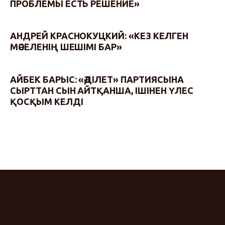
ПРОБЛЕМЫ ЕСТЬ РЕШЕНИЕ»
АНДРЕЙ КРАСНОКУЦКИЙ: «КЕЗ КЕЛГЕН
МӘСЕЛЕНІҢ ШЕШІМІ БАР»
АЙБЕК БАРЫС: «ӘДІЛЕТ» ПАРТИЯСЫНА
СЫРТТАН СЫН АЙТҚАНША, ІШІНЕН ҮЛЕС
ҚОСҚЫМ КЕЛДІ