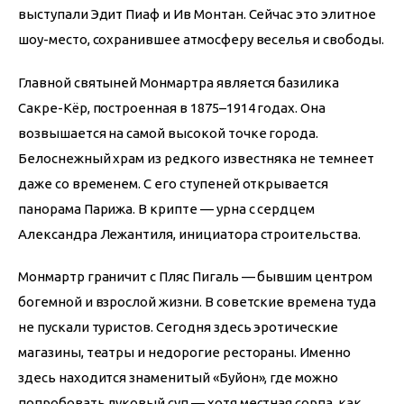
выступали Эдит Пиаф и Ив Монтан. Сейчас это элитное 
шоу-место, сохранившее атмосферу веселья и свободы.
Главной святыней Монмартра является базилика 
Сакре-Кёр, построенная в 1875–1914 годах. Она 
возвышается на самой высокой точке города. 
Белоснежный храм из редкого известняка не темнеет 
даже со временем. С его ступеней открывается 
панорама Парижа. В крипте — урна с сердцем 
Александра Лежантиля, инициатора строительства.
Монмартр граничит с Пляс Пигаль — бывшим центром 
богемной и взрослой жизни. В советские времена туда 
не пускали туристов. Сегодня здесь эротические 
магазины, театры и недорогие рестораны. Именно 
здесь находится знаменитый «Буйон», где можно 
попробовать луковый суп — хотя местная сорпа, как 