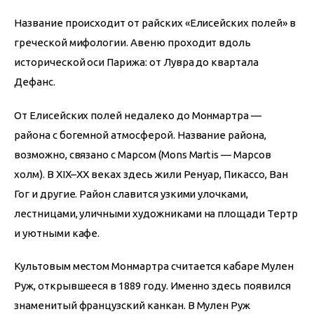
Название происходит от райских «Елисейских полей» в 
греческой мифологии. Авеню проходит вдоль 
исторической оси Парижа: от Лувра до квартала 
Дефанс.
От Елисейских полей недалеко до Монмартра — 
района с богемной атмосферой. Название района, 
возможно, связано с Марсом (Mons Martis — Марсов 
холм). В XIX–XX веках здесь жили Ренуар, Пикассо, Ван 
Гог и другие. Район славится узкими улочками, 
лестницами, уличными художниками на площади Тертр 
и уютными кафе.
Культовым местом Монмартра считается кабаре Мулен 
Руж, открывшееся в 1889 году. Именно здесь появился 
знаменитый французский канкан. В Мулен Руж 