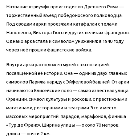
Название «триумф» происходит из Древнего Рима — 
торжественный въезд победоносного полководца. 
Под сводами арки проезжали катафалки с телами 
Наполеона, Виктора Гюго и других великих французов. 
Однако арка стала и символом унижения: в 1940 году 
через неё прошли фашистские войска.
Внутри арки расположен музей с экспозицией, 
посвящённой её истории. Она — один из двух главных 
символов Парижа наряду с Эйфелевой башней. От арки 
начинаются Елисейские поля — самая известная улица 
Франции, символ культуры и роскоши, с престижными 
магазинами, ресторанами и театрами. Это и место 
массовых мероприятий: парадов, марафонов, финиша 
«Тур де Франс». Ширина улицы — около 70 метров, 
длина — почти 2 км.