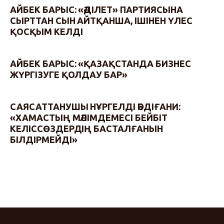
АЙБЕК БАРЫС: «ӘДІЛЕТ» ПАРТИЯСЫНА
СЫРТТАН СЫН АЙТҚАНША, ІШІНЕН ҮЛЕС
ҚОСҚЫМ КЕЛДІ
АЙБЕК БАРЫС: «ҚАЗАҚСТАНДА БИЗНЕС
ЖҮРГІЗУГЕ ҚОЛДАУ БАР»
САЯСАТТАНУШЫ НҰРГЕЛДІ ӘБДІҒАНИ:
«ХАМАСТЫҢ МӘЛІМДЕМЕСІ БЕЙБІТ
КЕЛІССӨЗДЕРДІҢ БАСТАЛҒАНЫН
БІЛДІРМЕЙДІ»