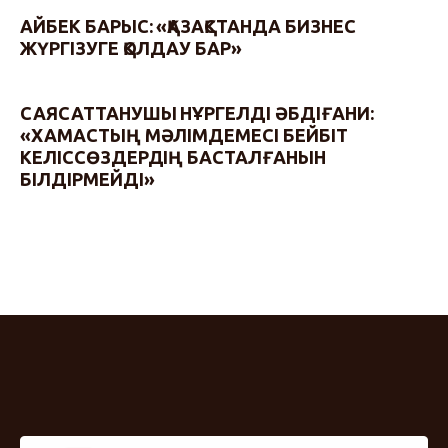
АЙБЕК БАРЫС: «ҚАЗАҚСТАНДА БИЗНЕС
ЖҮРГІЗУГЕ ҚОЛДАУ БАР»
САЯСАТТАНУШЫ НҰРГЕЛДІ ӘБДІҒАНИ:
«ХАМАСТЫҢ МӘЛІМДЕМЕСІ БЕЙБІТ
КЕЛІССӨЗДЕРДІҢ БАСТАЛҒАНЫН
БІЛДІРМЕЙДІ»