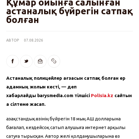
Құмар ойынға салынған
астаналық бүйрегін сатпақ
болған
АВТОР
07.08.2026
Астаналық полицейлер ағзасын сатпақ болған ер 
адамның жолын кесті, — деп 
хабарлайды barysmedia.com тілшісі 
Polisia.kz
 сайтын
а сілтеме жасап.
Қазақстандық өзінің бүйрегін 18 мың АҚШ долларына 
бағалап, кездейсоқ сатып алушыға интернет арқылы 
сатуға тырысқан. Автор желі қолданушыларына өз 