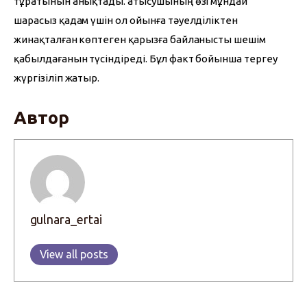
тұратынын анықтады. Қатысушының өзі мұндай 
шарасыз қадам үшін ол ойынға тәуелділіктен 
жинақталған көптеген қарызға байланысты шешім 
қабылдағанын түсіндіреді. Бұл факт бойынша тергеу 
жүргізіліп жатыр.
Автор
gulnara_ertai
View all posts