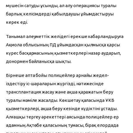
мүшесін сатуды ұсынды, ал алу операциясы туралы 
барлық келісімдерді қабылдаушы ұйымдастыруы 
керек еді.
Танымал әлеуметтік желідегі ерекше хабарландыруға 
Ақмола облысының ПД ұйымдасқан қылмысқа қарсы 
күрес басқармасының қызметкерлері назар аударып, 
донормен байланысқа шықты.
Бірнеше апта бойы полицейлер арнайы жедел-
іздестіру іс-шараларын жүргізді, нәтижесінде 
трансплантация жасау және ақша қаражатын беру 
туралы мәміле жасалды. Көкшетау қаласында ҰҚҚКБ 
қызметкерлері, ақша беру кезінде күдіктіні ұстады. 
Алғашқы тергеу әрекеттері аясында полицейлер ер 
адамның Ақтөбе қаласының тумасы, бірақ елордада 