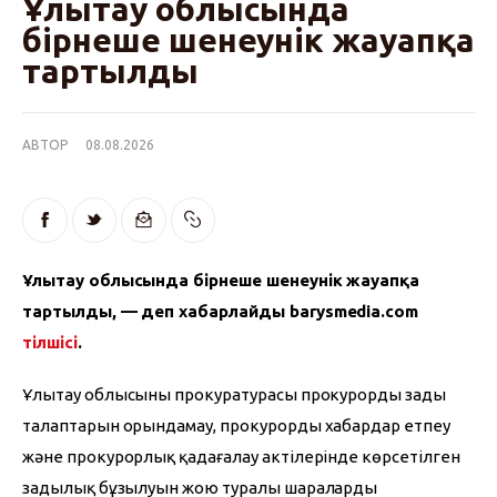
Ұлытау облысында
бірнеше шенеунік жауапқа
тартылды
АВТОР
08.08.2026
Ұлытау облысында бірнеше шенеунік жауапқа 
тартылды, — деп хабарлайды barysmedia.com 
тілшісі
.
Ұлытау облысының прокуратурасы прокурордың заңды 
талаптарын орындамау, прокурорды хабардар етпеу 
және прокурорлық қадағалау актілерінде көрсетілген 
заңдылық бұзылуын жою туралы шараларды 