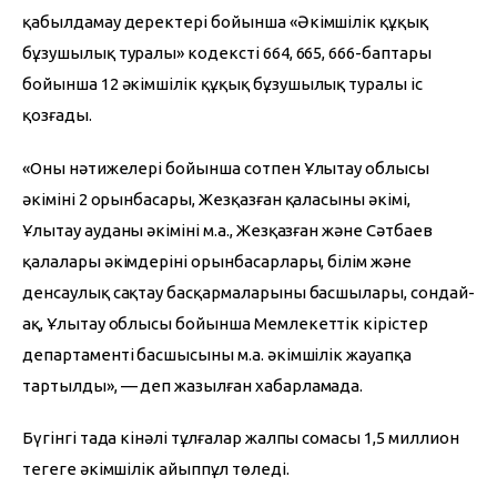
қабылдамау деректері бойынша «Әкімшілік құқық 
бұзушылық туралы» кодекстің 664, 665, 666-баптары 
бойынша 12 әкімшілік құқық бұзушылық туралы іс 
қозғады.
«Оның нәтижелері бойынша сотпен Ұлытау облысы 
әкімінің 2 орынбасары, Жезқазған қаласының әкімі, 
Ұлытау ауданы әкімінің м.а., Жезқазған және Сәтбаев 
қалалары әкімдерінің орынбасарлары, білім және 
денсаулық сақтау басқармаларының басшылары, сондай-
ақ, Ұлытау облысы бойынша Мемлекеттік кірістер 
департаменті басшысының м.а. әкімшілік жауапқа 
тартылды», — деп жазылған хабарламада.
Бүгінгі таңда кінәлі тұлғалар жалпы сомасы 1,5 миллион 
теңгеге әкімшілік айыппұл төледі.