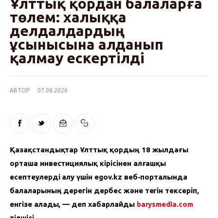
Ұлттық қордан балаларға
төлем: халыққа
делдалдардың
ұсынысына алданып
қалмау ескертілді
АВТОР
07.08.2026
Қазақстандықтар Ұлттық қордың 18 жылдағы 
орташа инвестициялық кірісінен алғашқы 
есептеулерді алу үшін egov.kz веб-порталында 
балаларының дерегін дербес және тегін тексеріп, 
енгізе алады, — деп хабарлайды 
barysmedia.com
тілшісі.