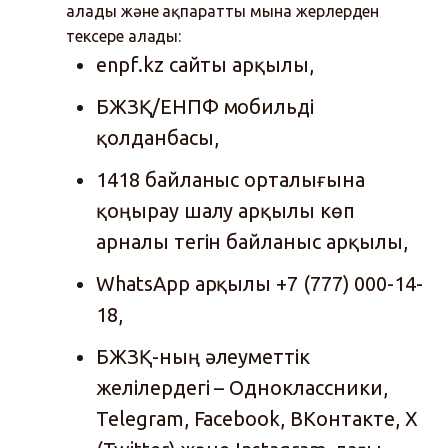
алады және ақпаратты мына жерлерден
тексере алады:
enpf.kz сайты арқылы,
БЖЗҚ/ЕНПФ мобильді
қолданбасы,
1418 байланыс орталығына
қоңырау шалу арқылы көп
арналы тегін байланыс арқылы,
WhatsApp арқылы +7 (777) 000-14-
18,
БЖЗҚ-ның әлеуметтік
желілердегі – Одноклассники,
Telegram, Facebook, ВКонтакте, X