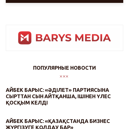
ПОПУЛЯРНЫЕ НОВОСТИ
АЙБЕК БАРЫС: «ӘДІЛЕТ» ПАРТИЯСЫНА
СЫРТТАН СЫН АЙТҚАНША, ІШІНЕН ҮЛЕС
ҚОСҚЫМ КЕЛДІ
АЙБЕК БАРЫС: «ҚАЗАҚСТАНДА БИЗНЕС
ЖҮРГІЗУГЕ ҚОЛДАУ БАР»