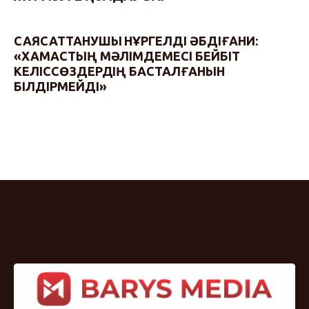
САЯСАТТАНУШЫ НҰРГЕЛДІ ӘБДІҒАНИ:
«ХАМАСТЫҢ МӘЛІМДЕМЕСІ БЕЙБІТ
КЕЛІССӨЗДЕРДІҢ БАСТАЛҒАНЫН
БІЛДІРМЕЙДІ»