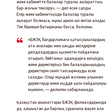
жеке кабинетте балалар туралы ақпараттың
бар-жоғын тексеру», — деп еске салды.
Егер жеке кабинетіңізде балалар туралы
ақпарат болмаса, мұны әркім өзі енгізе алады.
Тек бірнеше батырманы басса, болғаны.
«БЖЗҚ бағдарламаға қатысушылардың
ата-аналары мен заңды өкілдеріне
делдалдардың қызметін пайдалана
отырып, бейтаныс адамдарға өзіңіздің
жеке деректеріңіз бен балаларыңыздың
деректерін сеніп тапсырмауды еске
салады. Олар мұндай жолмен алынған
деректерді жеке мүдде үшін пайдалануы
мүмкін», — делінген хабарламада.
Қазақстан азаматтары БЖЗҚ филиалдарында
да, қашықтан да барлық сұрағына жауап ала