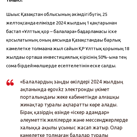
Шығыс Қазақстан облысының әкімдігі бүгін, 25 
желтоқсанда елімізде 2024 жылдың 1 қаңтарынан 
бастап «Ұлттық қор – балаларға» бағдарламасы іске 
қосылатынын, оның аясында Қазақстандағы барлық 
кәмелетке толмағанға жыл сайын ҚР Ұлттық қорының 18 
жылдағы орташа инвестициялық кірісінің 50%-ына тең 
сома бірдей мөлшерде есептелетінін еске салды.
«Балалардың заңды өкілдері 2024 жылдың
ақпанында egov.kz электронды үкімет
порталындағы жеке кабинетінде алғашқы
жинақтар туралы ақпаратты көре алады.
Бірақ қазірдің өзінде «іскер адамдар»
әлеуметтік желілерде және мессенджерлерде
халыққа ақылы ұсыныс жасап жатыр. Олар
кәмелетке толмаған балалар туралы