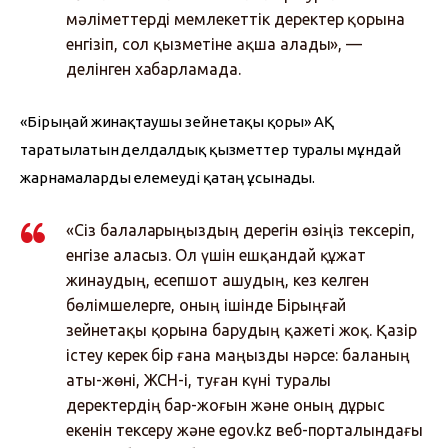
мәліметтерді мемлекеттік деректер қорына
енгізіп, сол қызметіне ақша алады», —
делінген хабарламада.
«Бірыңғай жинақтаушы зейнетақы қоры» АҚ 
таратылатын делдалдық қызметтер туралы мұндай 
жарнамаларды елемеуді қатаң ұсынады.
«Сіз балаларыңыздың дерегін өзіңіз тексеріп,
енгізе аласыз. Ол үшін ешқандай құжат
жинаудың, есепшот ашудың, кез келген
бөлімшелерге, оның ішінде Бірыңғай
зейнетақы қорына барудың қажеті жоқ. Қазір
істеу керек бір ғана маңызды нәрсе: баланың
аты-жөні, ЖСН-і, туған күні туралы
деректердің бар-жоғын және оның дұрыс
екенін тексеру және egov.kz веб-порталындағы