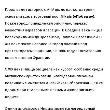
Город ведет историю с V-IV вв. до н.э., когда греки 
основали здесь торговый пост 
Nikaia («Победа»)
. 
Позже город принадлежал римлянам, пережил 
нашествия варваров и сарацин. В Средние века Ницца 
переходила между Провансом, Тулузой, Барселоной. В 
XIX веке после Наполеона город оказался под 
протекторатом Сардинии, а в 1860 году окончательно 
вошел в состав Франции.
С XIX века Ницца расцвела как курорт, особенно среди 
английской аристократии. Благодаря англичанам 
появилась знаменитая Английская набережная — 10 км 
вдоль моря, с галечными пляжами и живописными 
видами.
Одним из символов Ниццы является легендарный 