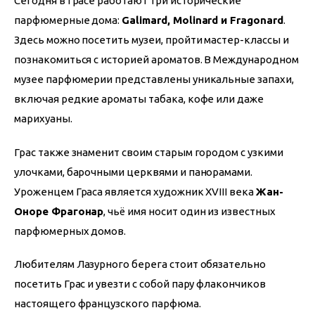
Сегодня в Грасе работают три исторические 
парфюмерные дома: 
Galimard, Molinard и Fragonard
. 
Здесь можно посетить музеи, пройти мастер-классы и 
познакомиться с историей ароматов. В Международном 
музее парфюмерии представлены уникальные запахи, 
включая редкие ароматы табака, кофе или даже 
марихуаны.
Грас также знаменит своим старым городом с узкими 
улочками, барочными церквями и панорамами. 
Уроженцем Граса является художник XVIII века 
Жан-
Оноре Фрагонар
, чьё имя носит один из известных 
парфюмерных домов.
Любителям Лазурного берега стоит обязательно 
посетить Грас и увезти с собой пару флакончиков 
настоящего французского парфюма.