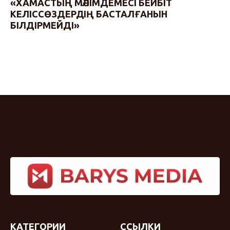
«ХАМАСТЫҢ МӘЛІМДЕМЕСІ БЕЙБІТ
КЕЛІССӨЗДЕРДІҢ БАСТАЛҒАНЫН
БІЛДІРМЕЙДІ»
КАТЕГОРИИ
ССЫЛКИ