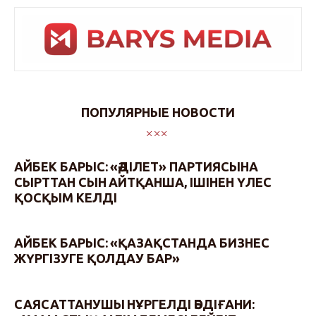
ПОПУЛЯРНЫЕ НОВОСТИ
АЙБЕК БАРЫС: «ӘДІЛЕТ» ПАРТИЯСЫНА
СЫРТТАН СЫН АЙТҚАНША, ІШІНЕН ҮЛЕС
ҚОСҚЫМ КЕЛДІ
АЙБЕК БАРЫС: «ҚАЗАҚСТАНДА БИЗНЕС
ЖҮРГІЗУГЕ ҚОЛДАУ БАР»
САЯСАТТАНУШЫ НҰРГЕЛДІ ӘБДІҒАНИ: