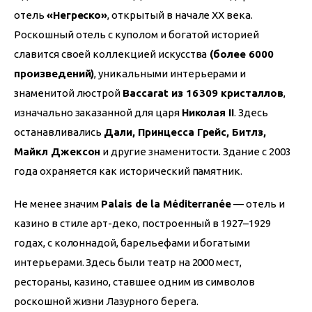
отель 
«Негреско»
, открытый в начале XX века. 
Роскошный отель с куполом и богатой историей 
славится своей коллекцией искусства
 (более 6000 
произведений)
, уникальными интерьерами и 
знаменитой люстрой 
Baccarat из 16 309 кристаллов
, 
изначально заказанной для царя 
Николая II
. Здесь 
останавливались 
Дали, Принцесса Грейс, Битлз, 
Майкл Джексон
 и другие знаменитости. Здание с 2003 
года охраняется как исторический памятник.
Не менее значим 
Palais de la Méditerranée
 — отель и 
казино в стиле арт-деко, построенный в 1927–1929 
годах, с колоннадой, барельефами и богатыми 
интерьерами. Здесь были театр на 2000 мест, 
рестораны, казино, ставшее одним из символов 
роскошной жизни Лазурного берега.