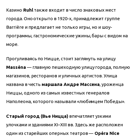
Казино
 Ruhl
 также входит в число знаковых мест 
города. Оно открыто в 1920-х, принадлежит группе 
Barrière и предлагает не только игры, но и шоу-
программы, гастрономические ужины, бары с видом на 
море.
Прогуливаясь по Ницце, стоит заглянуть на улицу 
Masséna
 — главную пешеходную улицу города, полную 
магазинов, ресторанов и уличных артистов. Улица 
названа в честь 
маршала Андре Массена
, уроженца 
Ниццы, одного из самых известных генералов 
Наполеона, которого называли «любимцем Победы».
Старый город (Вье Ницца)
 впечатляет узкими 
улочками и зданиями XI–XIII вв. Здесь же расположен 
один из старейших оперных театров —
 Opéra Nice 