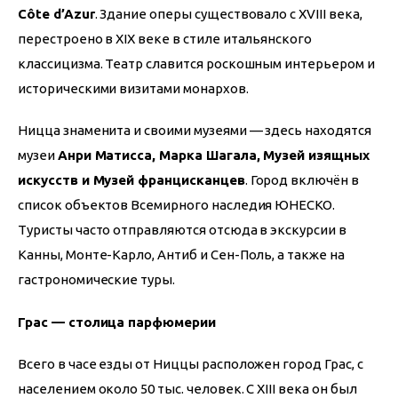
Côte d’Azur
. Здание оперы существовало с XVIII века, 
перестроено в XIX веке в стиле итальянского 
классицизма. Театр славится роскошным интерьером и 
историческими визитами монархов.
Ницца знаменита и своими музеями — здесь находятся 
музеи 
Анри Матисса, Марка Шагала, Музей изящных 
искусств и Музей францисканцев
. Город включён в 
список объектов Всемирного наследия ЮНЕСКО. 
Туристы часто отправляются отсюда в экскурсии в 
Канны, Монте-Карло, Антиб и Сен-Поль, а также на 
гастрономические туры.
Грас — столица парфюмерии
Всего в часе езды от Ниццы расположен город Грас, с 
населением около 50 тыс. человек. С XIII века он был 