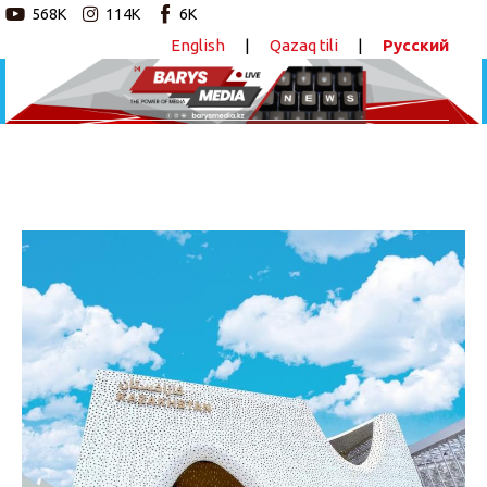
568K
114K
6K
English
|
Qazaq tili
|
Русский
Новостной портал
Главная
Авторские программы
Казахстанским экспортерам помогут выйти на
рынок ОАЭ
Новости
ПОДЕЛИТЬСЯ
Статьи
Видео
Barys Sport