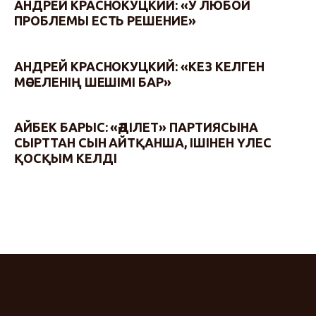
АНДРЕЙ КРАСНОКУЦКИЙ: «У ЛЮБОЙ
ПРОБЛЕМЫ ЕСТЬ РЕШЕНИЕ»
АНДРЕЙ КРАСНОКУЦКИЙ: «КЕЗ КЕЛГЕН
МӘСЕЛЕНІҢ ШЕШІМІ БАР»
АЙБЕК БАРЫС: «ӘДІЛЕТ» ПАРТИЯСЫНА
СЫРТТАН СЫН АЙТҚАНША, ІШІНЕН ҮЛЕС
ҚОСҚЫМ КЕЛДІ