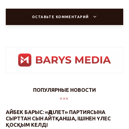
ОСТАВЬТЕ КОММЕНТАРИЙ
ПОПУЛЯРНЫЕ НОВОСТИ
АЙБЕК БАРЫС: «ӘДІЛЕТ» ПАРТИЯСЫНА
СЫРТТАН СЫН АЙТҚАНША, ІШІНЕН ҮЛЕС
ҚОСҚЫМ КЕЛДІ