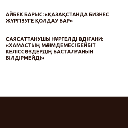
АЙБЕК БАРЫС: «ҚАЗАҚСТАНДА БИЗНЕС
ЖҮРГІЗУГЕ ҚОЛДАУ БАР»
САЯСАТТАНУШЫ НҰРГЕЛДІ ӘБДІҒАНИ:
«ХАМАСТЫҢ МӘЛІМДЕМЕСІ БЕЙБІТ
КЕЛІССӨЗДЕРДІҢ БАСТАЛҒАНЫН
БІЛДІРМЕЙДІ»