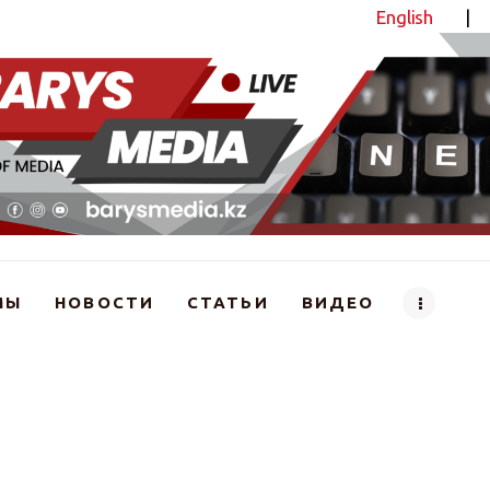
English
|
Новостной портал
МЫ
НОВОСТИ
СТАТЬИ
ВИДЕО
на, продал — 18 тыс. тонн