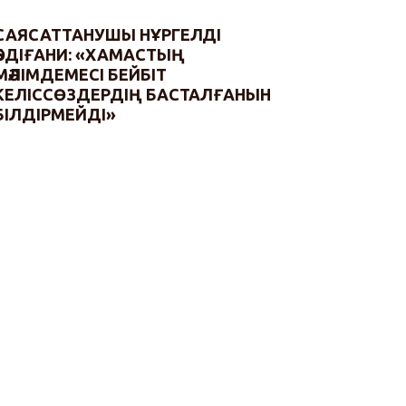
САЯСАТТАНУШЫ НҰРГЕЛДІ
ӘБДІҒАНИ: «ХАМАСТЫҢ
МӘЛІМДЕМЕСІ БЕЙБІТ
КЕЛІССӨЗДЕРДІҢ БАСТАЛҒАНЫН
БІЛДІРМЕЙДІ»