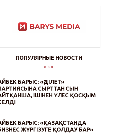
ПОПУЛЯРНЫЕ НОВОСТИ
АЙБЕК БАРЫС: «ӘДІЛЕТ»
ПАРТИЯСЫНА СЫРТТАН СЫН
АЙТҚАНША, ІШІНЕН ҮЛЕС ҚОСҚЫМ
КЕЛДІ
АЙБЕК БАРЫС: «ҚАЗАҚСТАНДА
БИЗНЕС ЖҮРГІЗУГЕ ҚОЛДАУ БАР»