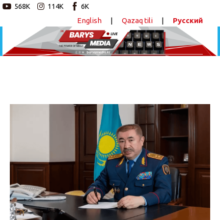
568K
114K
6K
English
|
Qazaq tili
|
Русский
Новостной портал
Главная
Авторские программы
Экс-министр Ерлан Тұрғымбаев ұсталды
ПОДЕЛИТЬСЯ
Новости
Статьи
Видео
Barys Sport