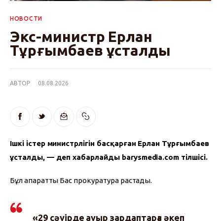
НОВОСТИ
Экс-министр Ерлан
Тұрғымбаев ұсталды
АВТОР
08.08.2026
Ішкі істер министрлігін басқарған Ерлан Тұрғымбаев 
ұсталды, — деп хабарлайды barysmedia.com тілшісі.
Бұл ақпаратты Бас прокуратура растады.
«29 сәуірде ауыр зардаптарға әкеп