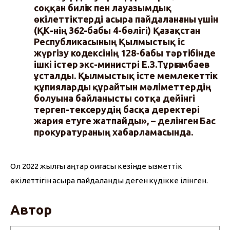
соққан билік пен лауазымдық
өкілеттіктерді асыра пайдаланғаны үшін
(ҚК-нің 362-бабы 4-бөлігі) Қазақстан
Республикасының Қылмыстық іс
жүргізу кодексінің 128-бабы тәртібінде
ішкі істер экс-министрі Е.З.Тұрғымбаев
ұсталды. Қылмыстық істе мемлекеттік
құпияларды құрайтын мәліметтердің
болуына байланысты сотқа дейінгі
тергеп-тексерудің басқа деректері
жария етуге жатпайды», – делінген Бас
прокуратураның хабарламасында.
Ол 2022 жылғы қаңтар оқиғасы кезінде қызметтік 
өкілеттігін асыра пайдаланды деген күдікке ілінген.
Автор