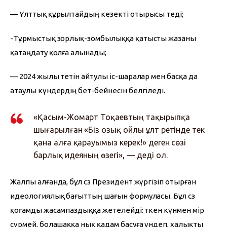
— Ұлттық құрылтайдың кезекті отырысы өтеді;
-Тұрмыстық зорлық-зомбылыққа қатысты жазаны 
қатаңдату қолға алынады;
— 2024 жылы өтетін айтулы іс-шаралар мен басқа да 
атаулы күндердің бет-бейнесін белгіледі.
«Қасым-Жомарт Тоқаевтың тақырыпқа
шығарылған «Біз озық ойлы ұлт ретінде тек
қана алға қарауымыз керек!» деген сөзі
барлық идеяның өзегі», — деді ол.
Жалпы алғанда, бұл сөз Президент жүргізіп отырған 
идеологиялық бағыттың шағын формуласы. Бұл сөз 
қоғамды жасампаздыққа жетелейді: өткен күнмен өмір 
сүрмей, болашаққа нық қадам басуға үндеп, халықты 