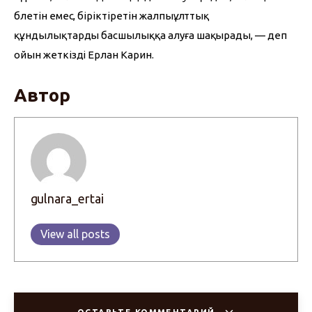
бөлетін емес, біріктіретін жалпыұлттық 
құндылықтарды басшылыққа алуға шақырады, — деп 
ойын жеткізді Ерлан Карин.
Автор
gulnara_ertai
View all posts