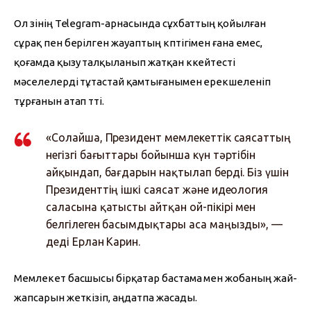
Ол өзінің Telegram-арнасында сұхбаттың қойылған 
сұрақ пен берілген жауаптың көптігімен ғана емес, 
қоғамда қызу талқыланып жатқан көкейтесті 
мәселелерді тұтастай қамтығанымен ерекшеленіп 
тұрғанын атап өтті.
«Солайша, Президент мемлекеттік саясаттың
негізгі бағыттары бойынша күн тәртібін
айқындап, бағдарын нақтылап берді. Біз үшін
Президенттің ішкі саясат және идеология
саласына қатысты айтқан ой-пікірі мен
белгілеген басымдықтары аса маңызды», —
деді Ерлан Карин.
Мемлекет басшысы бірқатар бастама мен жобаның жай-
жапсарын жеткізіп, аңдатпа жасады.