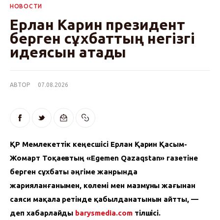
НОВОСТИ
Ерлан Карин президент
берген сұхбаттың негізгі
идеясын атады
АВТОР
07.08.2026
ҚР Мемлекеттік кеңесшісі Ерлан Қарин Қасым-
Жомарт Тоқаевтың «Egemen Qazaqstan» газетіне 
берген сұхбаты әңгіме жанрында 
жарияланғанымен, көлемі мен мазмұны жағынан 
саяси мақала ретінде қабылданатынын айтты, — 
деп хабарлайды 
barysmedia.com 
тілшісі.