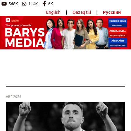
568K
114K
6K
English
|
Qazaq tili
|
Русский
Новостной портал
Главная
Авторские программы
Новости
Статьи
АВГ 2026
Видео
Barys Sport