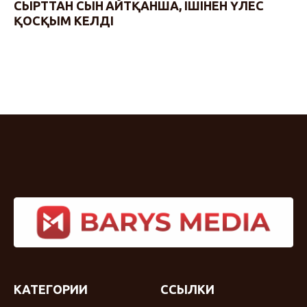
СЫРТТАН СЫН АЙТҚАНША, ІШІНЕН ҮЛЕС
ҚОСҚЫМ КЕЛДІ
КАТЕГОРИИ
ССЫЛКИ