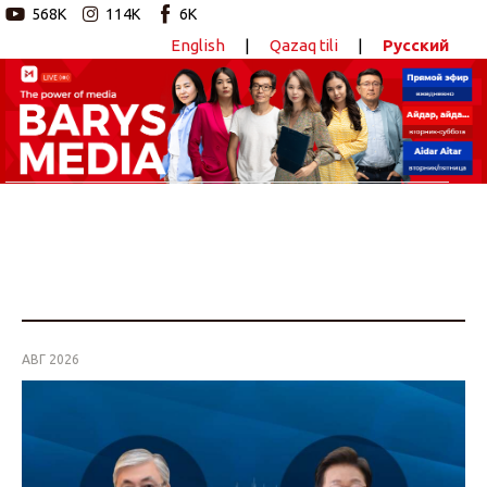
568K
114K
6K
English
|
Qazaq tili
|
Русский
Новостной портал
Главная
Авторские программы
Новости
Статьи
АВГ 2026
Видео
Barys Sport