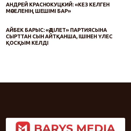
АНДРЕЙ КРАСНОКУЦКИЙ: «КЕЗ КЕЛГЕН
МӘСЕЛЕНІҢ ШЕШІМІ БАР»
АЙБЕК БАРЫС: «ӘДІЛЕТ» ПАРТИЯСЫНА
СЫРТТАН СЫН АЙТҚАНША, ІШІНЕН ҮЛЕС
ҚОСҚЫМ КЕЛДІ