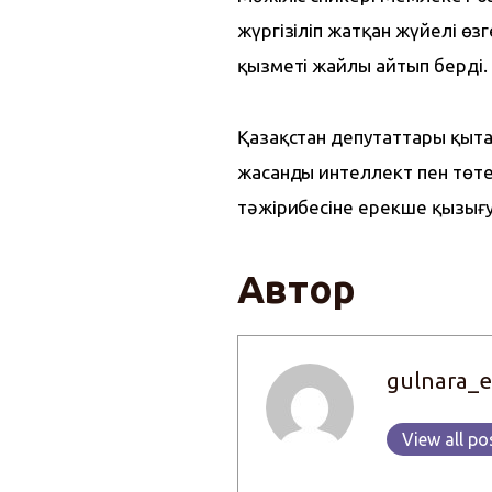
жүргізіліп жатқан жүйелі өзге
қызметі жайлы айтып берді.
Қазақстан депутаттары қытайл
жасанды интеллект пен төте
тәжірибесіне ерекше қызығ
Автор
gulnara_e
View all po