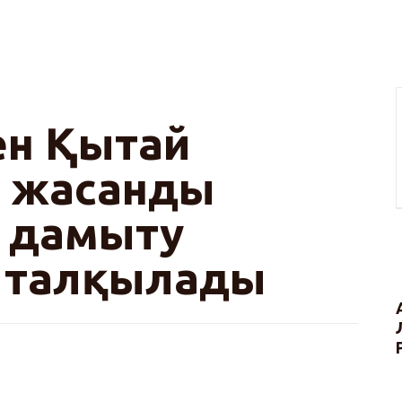
ллектіні дамыту мәселелерін
ен Қытай
ы жасанды
і дамыту
н талқылады