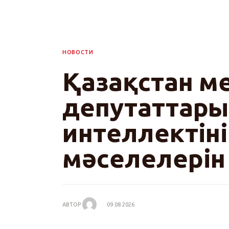
Қазақстан мен Қытай депутаттары жасанды инте
талқылады
НОВОСТИ
Қазақстан м
депутаттар
интеллектін
мәселелері
АВТОР
09.08.2026