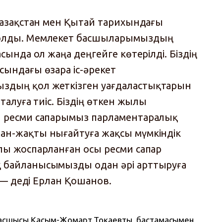
 Қазақстан мен Қытай тарихындағы
олды. Мемлекет басшыларымыздың
асында ол жаңа деңгейге көтерілді. Біздің
сындағы өзара іс-әрекет
дың қол жеткізген уағдаластықтарын
тталуға тиіс. Біздің өткен жылы
ы ресми сапарымыз парламентаралық
ан-жақты нығайтуға жақсы мүмкіндік
лы жоспарланған осы ресми сапар
 байланысымызды одан әрі арттыруға
, — деді Ерлан Қошанов.
басшысы Қасым-Жомарт Тоқаевтың  бастамасымен 