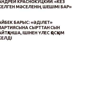
АНДРЕЙ КРАСНОКУЦКИЙ: «КЕЗ
КЕЛГЕН МӘСЕЛЕНІҢ ШЕШІМІ БАР»
АЙБЕК БАРЫС: «ӘДІЛЕТ»
ПАРТИЯСЫНА СЫРТТАН СЫН
АЙТҚАНША, ІШІНЕН ҮЛЕС ҚОСҚЫМ
КЕЛДІ