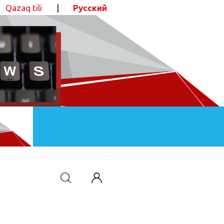
Qazaq tili
|
Русский