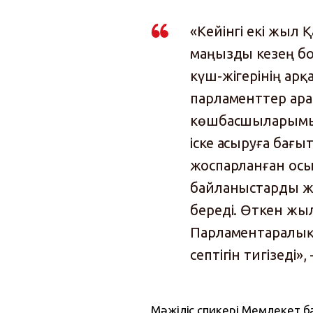
«Кейінгі екі жыл
маңызды кезең б
күш-жігерінің арқ
парламенттер ара
көшбасшыларымыз
іске асыруға бағы
жоспарланған ос
байланыстарды ж
береді. Өткен жы
Парламентаралық
септігін тигізеді»
Мәжіліс спикері Мемлекет 