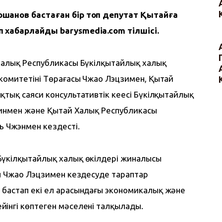
ошанов бастаған бір топ депутат Қытайға 
еп хабарлайды
barysmedia.com тілшісі.
Халық Республикасы Бүкілқытайлық халық 
комитетінің Төрағасы Чжао Лэцзимен, Қытай 
тық саяси консультативтік кеңесі Бүкілқытайлық 
унинмен және Қытай Халық Республикасы 
ь Чжэнмен кездесті.
үкілқытайлық халық өкілдері жиналысы 
сы Чжао Лэцзимен кездесуде тараптар 
бастап екі ел арасындағы экономикалық және 
інгі көптеген мәселені талқылады.