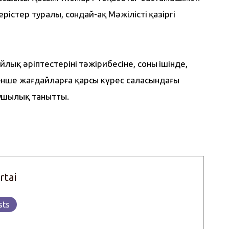
рістер туралы, сондай-ақ Мәжілістің қазіргі 
ық әріптестерінің тәжірибесіне, соның ішінде, 
нше жағдайларға қарсы күрес саласындағы 
ушылық танытты.
rtai
sts