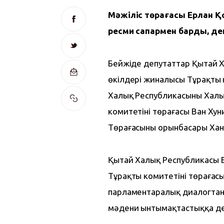
Мәжіліс төрағасы Ерлан Қ
ресми сапармен барды, д
Бейжіңде депутаттар Қытай 
өкілдері жиналысы Тұрақты 
Халық Республикасының Халық
комитетінің төрағасы Ван Х
Төрағасының орынбасары Хан
Қытай Халық Республикасы Б
Тұрақты комитетінің төраға
парламентаралық диалогтан 
мәдени ынтымақтастыққа дей