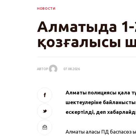
НОВОСТИ
Алматыда 1-2
қозғалысы ш
АВТОР
07.08.2026
Алматы полициясы қала т
шектеулеріне байланысты 
ескертілді, деп хабарлайд
Алматы қаласы ПД баспасөз қы