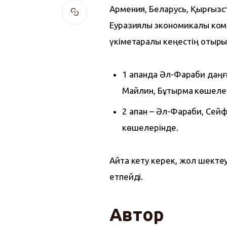
Армения, Беларусь, Қырғызс
Еуразиялық экономикалық ком
үкіметаралық кеңестің отыры
1 ақпанда Әл-Фараби даң
Майлин, Бұқтырма көшеле
2 ақпан – Әл-Фараби, Се
көшелерінде.
Айта кету керек, жол шектеу
етпейді.
Автор