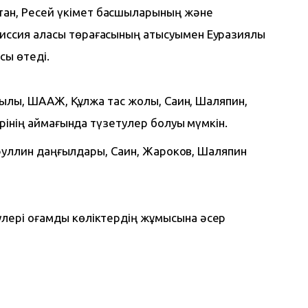
тан, Ресей үкімет басшыларының және 
иссия алқасы төрағасының қатысуымен Еуразиялық 
сы өтеді.
ғылы, ШААЖ, Құлжа тас жолы, Саин, Шаляпин,
рінің аймағында түзетулер болуы мүмкін.
йфуллин даңғылдары, Саин, Жароков, Шаляпин
лері қоғамдық көліктердің жұмысына әсер 