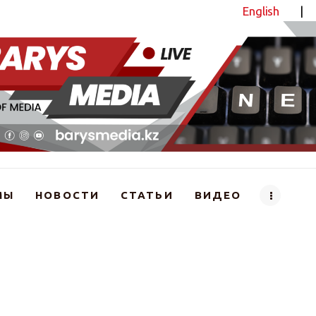
English
|
Новостной портал
МЫ
НОВОСТИ
СТАТЬИ
ВИДЕО
ақпан көлік қозғалысы шектеледі