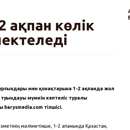
 ақпан көлік
ектеледі
ұрғындары мен қонақтарына 1-2 ақпанда жол 
туындауы мүмкін кептеліс туралы 
ы barysmedia.com тілшісі.
зметінің мәліметінше, 1-2 ақпанында Қазақстан, 