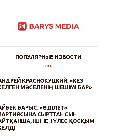
ПОПУЛЯРНЫЕ НОВОСТИ
АНДРЕЙ КРАСНОКУЦКИЙ: «КЕЗ
КЕЛГЕН МӘСЕЛЕНІҢ ШЕШІМІ БАР»
АЙБЕК БАРЫС: «ӘДІЛЕТ»
ПАРТИЯСЫНА СЫРТТАН СЫН
АЙТҚАНША, ІШІНЕН ҮЛЕС ҚОСҚЫМ
КЕЛДІ