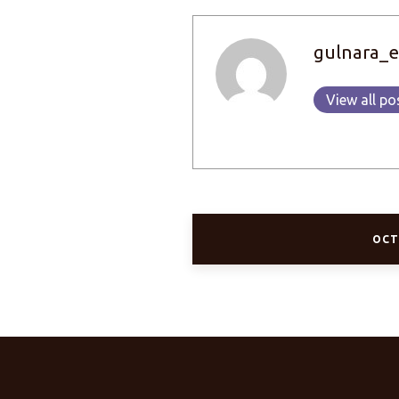
gulnara_e
View all po
ОСТ